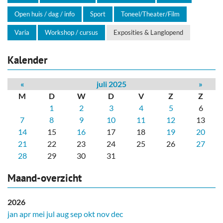
Open huis / dag / info
Sport
Toneel/Theater/Film
Varia
Workshop / cursus
Exposities & Langlopend
Kalender
«
juli 2025
»
M
D
W
D
V
Z
Z
1
2
3
4
5
6
7
8
9
10
11
12
13
14
15
16
17
18
19
20
21
22
23
24
25
26
27
28
29
30
31
Maand-overzicht
2026
jan
apr
mei
jul
aug
sep
okt
nov
dec