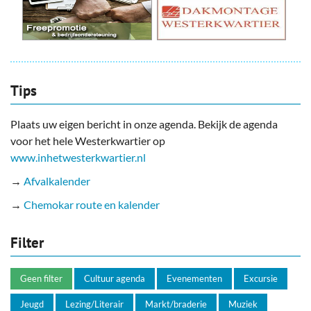
Tips
Plaats uw eigen bericht in onze agenda. Bekijk de agenda
voor het hele Westerkwartier op
www.inhetwesterkwartier.nl
→
Afvalkalender
→
Chemokar route en kalender
Filter
Geen filter
Cultuur agenda
Evenementen
Excursie
Jeugd
Lezing/Literair
Markt/braderie
Muziek