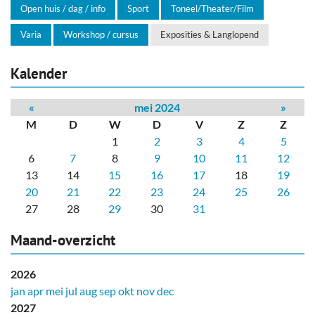
Open huis / dag / info
Sport
Toneel/Theater/Film
Varia
Workshop / cursus
Exposities & Langlopend
Kalender
«
mei 2024
»
M
D
W
D
V
Z
Z
1
2
3
4
5
6
7
8
9
10
11
12
13
14
15
16
17
18
19
20
21
22
23
24
25
26
27
28
29
30
31
Maand-overzicht
2026
jan
apr
mei
jul
aug
sep
okt
nov
dec
2027