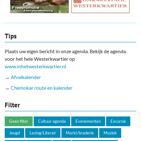
Tips
Plaats uw eigen bericht in onze agenda. Bekijk de agenda
voor het hele Westerkwartier op
www.inhetwesterkwartier.nl
→
Afvalkalender
→
Chemokar route en kalender
Filter
Geen filter
Cultuur agenda
Evenementen
Excursie
Jeugd
Lezing/Literair
Markt/braderie
Muziek