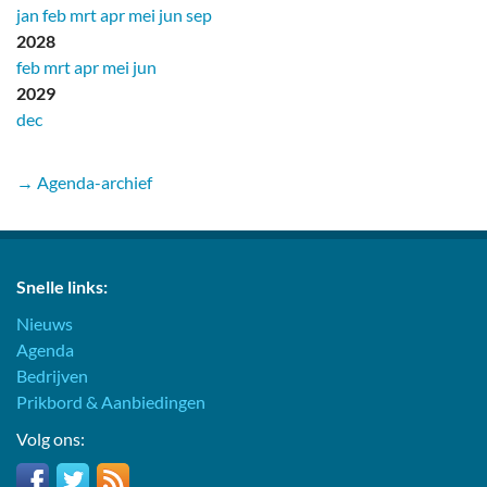
jan
feb
mrt
apr
mei
jun
sep
2028
feb
mrt
apr
mei
jun
2029
dec
→ Agenda-archief
Snelle links:
Nieuws
Agenda
Bedrijven
Prikbord & Aanbiedingen
Volg ons: