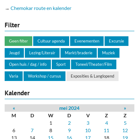
→
Chemokar route en kalender
Filter
Geen filter
Cultuur agenda
Evenementen
Excursie
Jeugd
Lezing/Literair
Markt/braderie
Muziek
Open huis / dag / info
Sport
Toneel/Theater/Film
Varia
Workshop / cursus
Exposities & Langlopend
Kalender
«
mei 2024
»
M
D
W
D
V
Z
Z
1
2
3
4
5
6
7
8
9
10
11
12
13
14
15
16
17
18
19