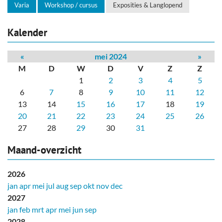
Varia
Workshop / cursus
Exposities & Langlopend
Kalender
«
mei 2024
»
M
D
W
D
V
Z
Z
1
2
3
4
5
6
7
8
9
10
11
12
13
14
15
16
17
18
19
20
21
22
23
24
25
26
27
28
29
30
31
Maand-overzicht
2026
jan
apr
mei
jul
aug
sep
okt
nov
dec
2027
jan
feb
mrt
apr
mei
jun
sep
2028