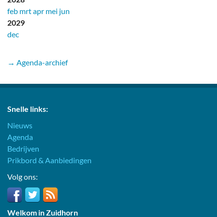
feb
mrt
apr
mei
jun
2029
dec
→ Agenda-archief
Snelle links:
Nieuws
Agenda
Bedrijven
Prikbord & Aanbiedingen
Volg ons:
Welkom in Zuidhorn