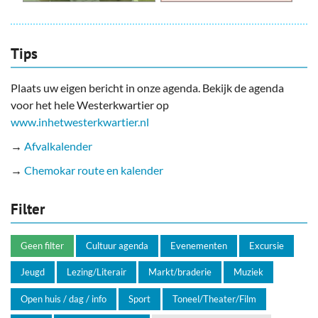
Tips
Plaats uw eigen bericht in onze agenda. Bekijk de agenda
voor het hele Westerkwartier op
www.inhetwesterkwartier.nl
→
Afvalkalender
→
Chemokar route en kalender
Filter
Geen filter
Cultuur agenda
Evenementen
Excursie
Jeugd
Lezing/Literair
Markt/braderie
Muziek
Open huis / dag / info
Sport
Toneel/Theater/Film