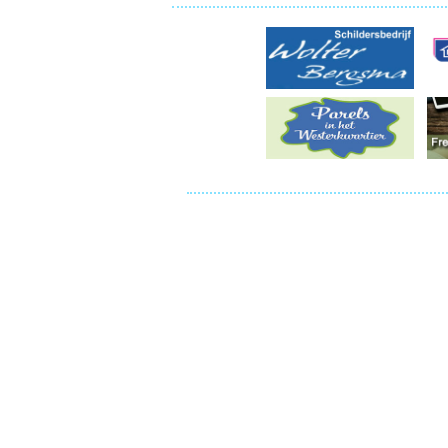
Ou
Pol
Zui