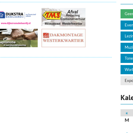
deren
Wonen & Interieur
itieke Partijen
On-line bestellen in Zuidhorn
Geen 
Eve
dhorners
Financiën, Makelaars & Hypotheken
Lezin
Diensten, Gemak & Zakelijk
Muzi
(Ver) Bouw & Onderhoud
Tone
Bedrijventerreinen
Work
Bedrijven in de Regio Zuidhorn
Expo
Bedrijven van Vroeger
Kal
«
M