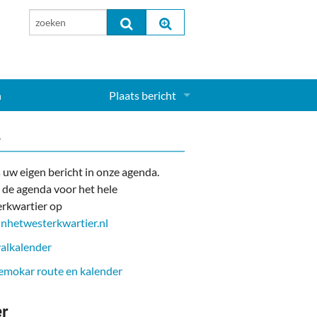
n
Plaats bericht
Inloggen...
s
Aanmelden nieuw account...
 uw eigen bericht in onze agenda.
 de agenda voor het hele
rkwartier op
nhetwesterkwartier.nl
alkalender
mokar route en kalender
er