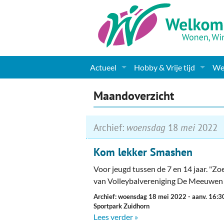
Actueel
Hobby & Vrije tijd
Wel
Nieuws
Sport
Coa
Maandoverzicht
Agenda
(Culturele) verenigingen 
Cha
Archief:
woensdag
18
mei
2022
Gemeente informatie
Dorpen
Kunst
Ge
Kom lekker Smashen
Columns & Redactioneel
Woningaanbod
Muziek
Ki
Voor jeugd tussen de 7 en 14 jaar. "Zoe
Foto-pagina
Toerisme & Musea
Lev
van Volleybalvereniging De Meeuwen
Archief: woensdag 18 mei 2022
- aanv. 16:3
Podia & Dorpshuizen
Ond
Sportpark Zuidhorn
Lees verder »