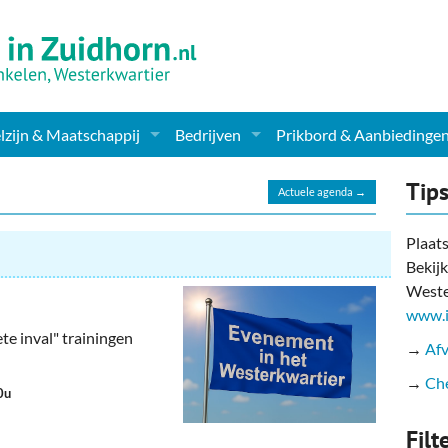
zijn & Maatschappij
Bedrijven
Prikbord & Aanbiedinge
ching, Therapie en meer
Supermarkt & Levensmiddelen
Tip
Actuele agenda →
en Clubs
ritatieve instellingen
Winkelen & Mode
Plaats
Bekijk
zondheid & Zorg
Verzorging
Weste
nderopvang
Dieren & Tuin
www.i
te inval" trainingen
→
Afv
ensbeschouwelijk
Horeca & Uitgaan
→
Che
0u
erwijs & jeugd
Vervoer, Auto's & Fietsen
Filt