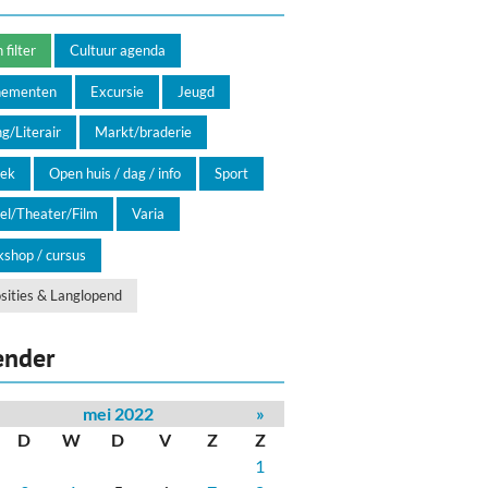
filter
Cultuur agenda
nementen
Excursie
Jeugd
g/Literair
Markt/braderie
ek
Open huis / dag / info
Sport
el/Theater/Film
Varia
shop / cursus
sities & Langlopend
ender
mei 2022
»
D
W
D
V
Z
Z
1