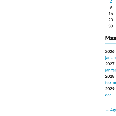
2
9
16
23
30
Maa
2026
jan
ap
2027
jan
fe
2028
feb
mr
2029
dec
→ Age