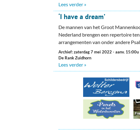
Ou
Lees verder »
Pol
‘I have a dream’
De mannen van het Groot Mannenko
Zui
Nederland brengen een repertoire ten
arrangementen van onder andere Psal
Archief: zaterdag 7 mei 2022
- aanv. 15:00u
De Rank Zuidhorn
Lees verder »