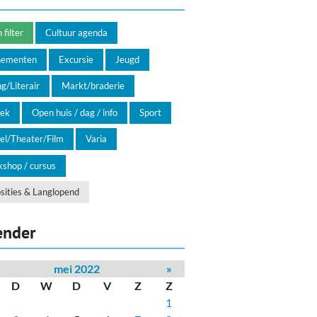
filter
Cultuur agenda
nementen
Excursie
Jeugd
g/Literair
Markt/braderie
ek
Open huis / dag / info
Sport
el/Theater/Film
Varia
shop / cursus
sities & Langlopend
ender
mei 2022
»
D
W
D
V
Z
Z
1