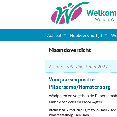
Actueel
Hobby & Vrije tijd
Wel
Nieuws
Sport
Coa
Maandoverzicht
Agenda
(Culturele) verenigingen 
Cha
Archief:
zaterdag
7
mei
2022
Gemeente informatie
Dorpen
Kunst
Ge
Voorjaarsexpositie
Columns & Redactioneel
Woningaanbod
Muziek
Ki
Piloersema/Hamsterborg
Foto-pagina
Toerisme & Musea
Lev
Wadpalen en vogels in de Piloersemab
Nanny ter Wiel en Noor Agter.
Podia & Dorpshuizen
Ond
Archief: za. 7 mei 2022 t/m zo. 22 mei 2022
Piloersemaborg, Den Ham