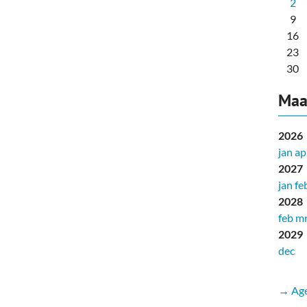
2
9
16
23
30
Maa
2026
jan
ap
2027
jan
fe
2028
feb
mr
2029
dec
→ Age