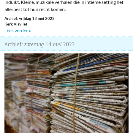
induikt. Kleine, muzikale verhalen die in intieme setting het
allerbest tot hun recht komen.
Archief: vrijdag 13 mei 2022
Kerk Visvliet
Lees verder »
Archief:
zaterdag
14
mei
2022