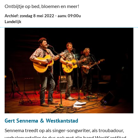
Ontbijtje op bed, bloemen en meer!
Archief: zondag 8 mei 2022
- aanv. 09:00u
Landelijk
Gert Sennema & Westkantstad
Sennema treedt op als singer-songwriter, als troubadour,
verhalenverteller én dus ook met zijn band WestKantStad