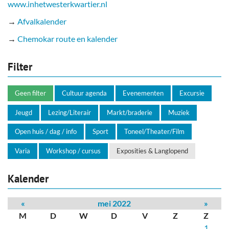
www.inhetwesterkwartier.nl
→
Afvalkalender
→
Chemokar route en kalender
Filter
Geen filter
Cultuur agenda
Evenementen
Excursie
Jeugd
Lezing/Literair
Markt/braderie
Muziek
Open huis / dag / info
Sport
Toneel/Theater/Film
Varia
Workshop / cursus
Exposities & Langlopend
Kalender
«
mei 2022
»
M
D
W
D
V
Z
Z
1