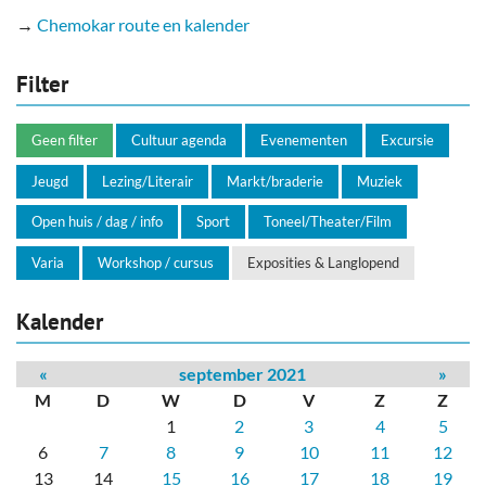
→
Chemokar route en kalender
Filter
Geen filter
Cultuur agenda
Evenementen
Excursie
Jeugd
Lezing/Literair
Markt/braderie
Muziek
Open huis / dag / info
Sport
Toneel/Theater/Film
Varia
Workshop / cursus
Exposities & Langlopend
Kalender
«
september 2021
»
M
D
W
D
V
Z
Z
1
2
3
4
5
6
7
8
9
10
11
12
13
14
15
16
17
18
19