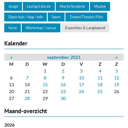
Jeugd
Lezing/Literair
Markt/braderie
Muziek
Open huis / dag / info
Sport
Toneel/Theater/Film
Varia
Workshop / cursus
Exposities & Langlopend
Kalender
«
september 2021
»
M
D
W
D
V
Z
Z
1
2
3
4
5
6
7
8
9
10
11
12
13
14
15
16
17
18
19
20
21
22
23
24
25
26
27
28
29
30
Maand-overzicht
2026