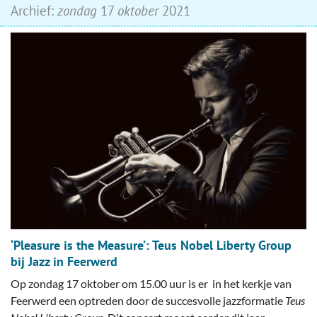
Archief:
zondag
17
oktober
2021
‘Pleasure is the Measure’: Teus Nobel Liberty Group
bij Jazz in Feerwerd
Op zondag 17 oktober om 15.00 uur is er in het kerkje van
Feerwerd een optreden door de succesvolle jazzformatie
Teus