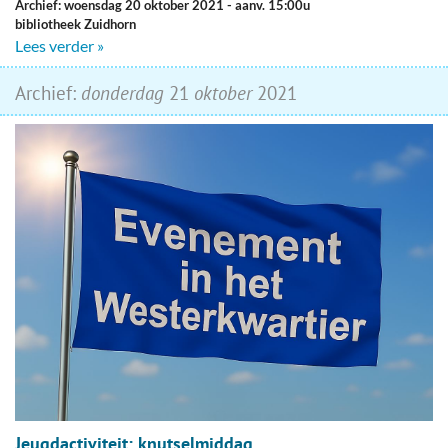
Archief: woensdag 20 oktober 2021
- aanv. 15:00u
bibliotheek Zuidhorn
Lees verder »
Archief:
donderdag
21
oktober
2021
Jeugdactiviteit: knutselmiddag