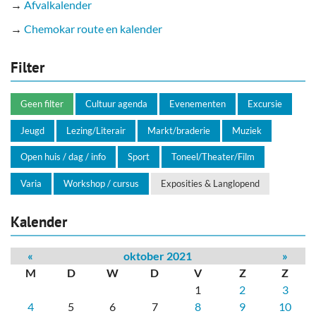
→
Afvalkalender
→
Chemokar route en kalender
Filter
Geen filter
Cultuur agenda
Evenementen
Excursie
Jeugd
Lezing/Literair
Markt/braderie
Muziek
Open huis / dag / info
Sport
Toneel/Theater/Film
Varia
Workshop / cursus
Exposities & Langlopend
Kalender
«
oktober 2021
»
M
D
W
D
V
Z
Z
1
2
3
4
5
6
7
8
9
10