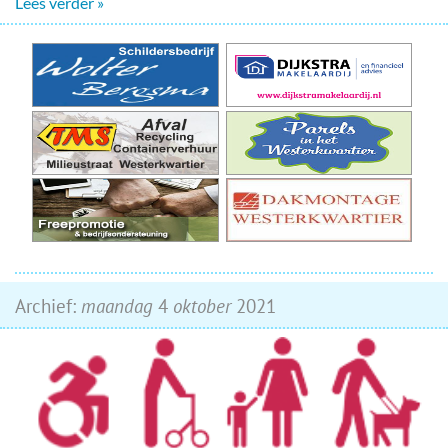
Lees verder »
Archief:
maandag
4
oktober
2021