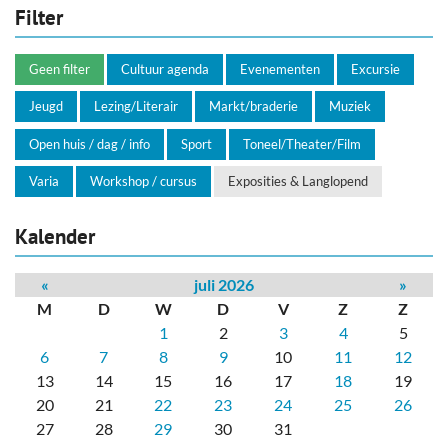
Filter
Geen filter
Cultuur agenda
Evenementen
Excursie
Jeugd
Lezing/Literair
Markt/braderie
Muziek
Open huis / dag / info
Sport
Toneel/Theater/Film
Varia
Workshop / cursus
Exposities & Langlopend
Kalender
«
juli 2026
»
M
D
W
D
V
Z
Z
1
2
3
4
5
6
7
8
9
10
11
12
13
14
15
16
17
18
19
20
21
22
23
24
25
26
27
28
29
30
31