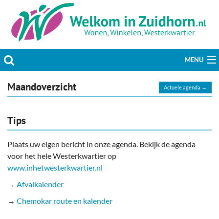
MENU
Actueel
Maandoverzicht
Actuele agenda →
Hobby & Vrije tijd
Tips
Welzijn & Maatschappij
Plaats uw eigen bericht in onze agenda. Bekijk de agenda
Bedrijven
voor het hele Westerkwartier op
www.inhetwesterkwartier.nl
Prikbord & Aanbiedingen
→
Afvalkalender
Plaats bericht
→
Chemokar route en kalender