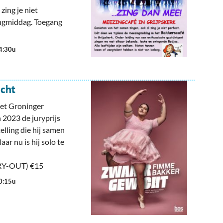
zing je niet
ingmiddag. Toegang
14:30u
cht
het Groninger
n 2023 de juryprijs
elling die hij samen
ar nu is hij solo te
TRY-OUT) €15
20:15u