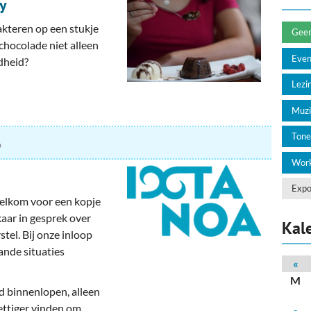
deren
Wonen & Interieur
y
trakteren op een stukje
itieke Partijen
On-line bestellen in Zuidhorn
Geen 
chocolade niet alleen
Eve
dheid?
dhorners
Financiën, Makelaars & Hypotheken
Lezin
Diensten, Gemak & Zakelijk
Muzi
(Ver) Bouw & Onderhoud
Tone
6
Bedrijventerreinen
Work
Bedrijven in de Regio Zuidhorn
Expo
welkom voor een kopje
kaar in gesprek over
Bedrijven van Vroeger
Kal
tel. Bij onze inloop
ande situaties
«
M
jd binnenlopen, alleen
ettiger vinden om