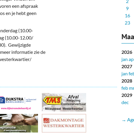
2
evoren een afspraak
9
os en je hebt geen
16
23
onderdag (10.00-
Maa
ag (10.00-12.00/
30). Gewijzigde
meer informatie zie de
2026
westerkwartier/
jan
ap
2027
jan
fe
2028
feb
mr
2029
dec
→ Age