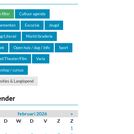
filter
Cultuur agenda
nementen
Excursie
Jeugd
g/Literair
Markt/braderie
ek
Open huis / dag / info
Sport
el/Theater/Film
Varia
shop / cursus
sities & Langlopend
ender
februari 2026
»
D
W
D
V
Z
Z
1