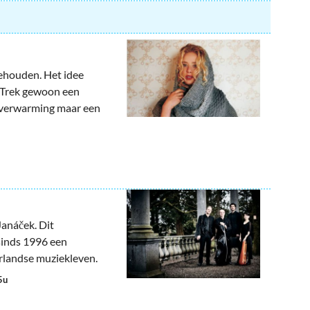
ehouden. Het idee
 Trek gewoon een
w verwarming maar een
Janáček. Dit
sinds 1996 een
rlandse muziekleven.
5u