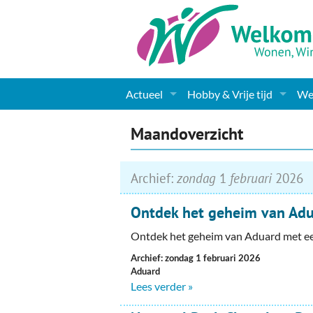
Actueel
Hobby & Vrije tijd
Wel
Nieuws
Sport
Coa
Maandoverzicht
Agenda
(Culturele) verenigingen 
Cha
Archief:
zondag
1
februari
2026
Gemeente informatie
Dorpen
Kunst
Ge
Ontdek het geheim van Ad
Columns & Redactioneel
Woningaanbod
Muziek
Ki
Ontdek het geheim van Aduard met ee
Foto-pagina
Toerisme & Musea
Lev
Archief: zondag 1 februari 2026
Aduard
Podia & Dorpshuizen
Ond
Lees verder »