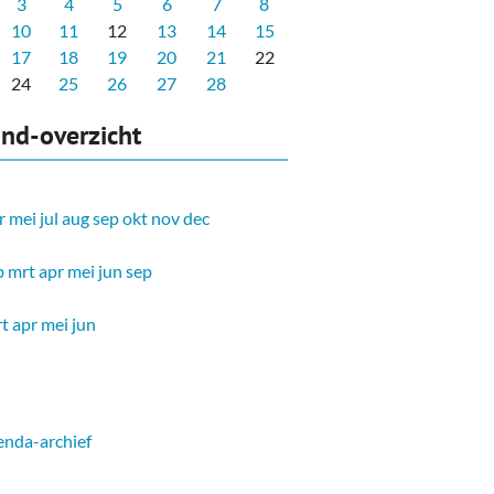
3
4
5
6
7
8
10
11
12
13
14
15
17
18
19
20
21
22
24
25
26
27
28
nd-overzicht
r
mei
jul
aug
sep
okt
nov
dec
b
mrt
apr
mei
jun
sep
t
apr
mei
jun
nda-archief