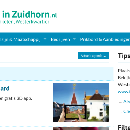
zijn & Maatschappij
Bedrijven
Prikbord & Aanbiedinge
ching, Therapie en meer
Supermarkt & Levensmiddelen
Tip
Actuele agenda →
en Clubs
ritatieve instellingen
Winkelen & Mode
Plaats
Bekijk
zondheid & Zorg
Verzorging
Weste
uard
nderopvang
Dieren & Tuin
www.i
n gratis 3D app.
→
Afv
ensbeschouwelijk
Horeca & Uitgaan
→
Che
erwijs & jeugd
Vervoer, Auto's & Fietsen
Filt