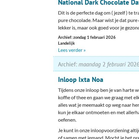
Ou
National Dark Chocolate Da
Dit is de perfecte dag om ( jezelf ) te 
Pol
pure chocolade. Maar wist je dat pure 
lekker is, maar ook goed voor je gezon
Zui
Archief: zondag 1 februari 2026
Landelijk
Lees verder »
Archief:
maandag
2
februari
202
Inloop Ixta Noa
Tijdens onze inloop ben je van harte 
koffie of thee en gaan we graag met el
alles wat je meemaakt op weg naar hers
kun je elkaar ontmoeten en met allerh
oefenen.
Je kunt in onze inloopvoorziening alti
of samen met iemand. Mocht je het pr