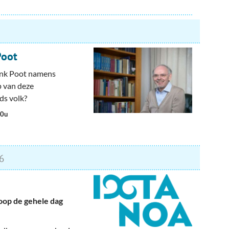
Poot
enk Poot namens
p van deze
ods volk?
00u
6
oop de gehele dag