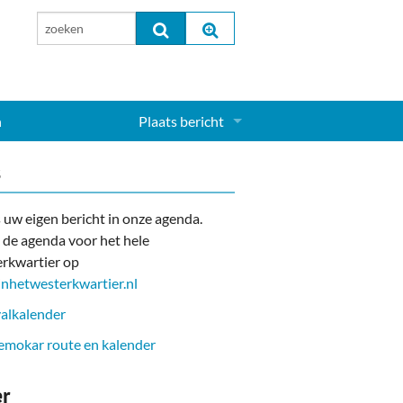
n
Plaats bericht
Inloggen...
s
Aanmelden nieuw account...
 uw eigen bericht in onze agenda.
 de agenda voor het hele
rkwartier op
nhetwesterkwartier.nl
alkalender
mokar route en kalender
er