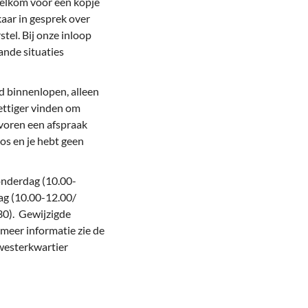
welkom voor een kopje
kaar in gesprek over
tel. Bij onze inloop
ande situaties
jd binnenlopen, alleen
ettiger vinden om
evoren een afspraak
os en je hebt geen
onderdag (10.00-
ag (10.00-12.00/
30). Gewijzigde
meer informatie zie de
westerkwartier