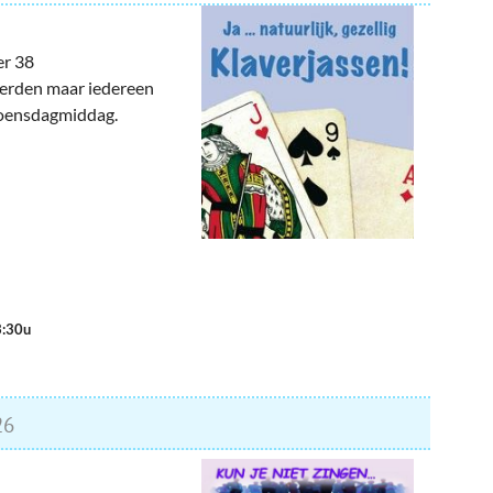
er 38
eerden maar iedereen
woensdagmiddag.
3:30u
26