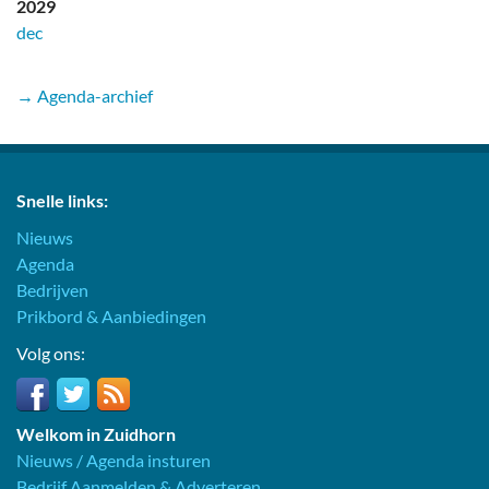
2029
dec
→ Agenda-archief
Snelle links:
Nieuws
Agenda
Bedrijven
Prikbord & Aanbiedingen
Volg ons:
Welkom in Zuidhorn
Nieuws / Agenda insturen
Bedrijf Aanmelden & Adverteren