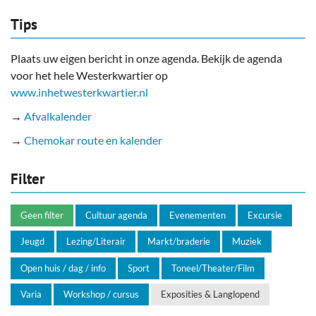
Tips
Plaats uw eigen bericht in onze agenda. Bekijk de agenda
voor het hele Westerkwartier op
www.inhetwesterkwartier.nl
→
Afvalkalender
→
Chemokar route en kalender
Filter
Geen filter
Cultuur agenda
Evenementen
Excursie
Jeugd
Lezing/Literair
Markt/braderie
Muziek
Open huis / dag / info
Sport
Toneel/Theater/Film
Varia
Workshop / cursus
Exposities & Langlopend