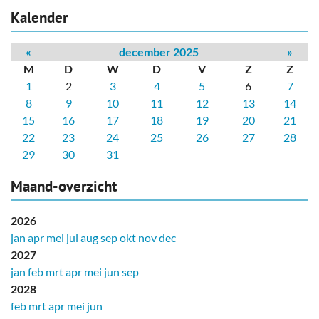
Kalender
«
december 2025
»
M
D
W
D
V
Z
Z
1
2
3
4
5
6
7
8
9
10
11
12
13
14
15
16
17
18
19
20
21
22
23
24
25
26
27
28
29
30
31
Maand-overzicht
2026
jan
apr
mei
jul
aug
sep
okt
nov
dec
2027
jan
feb
mrt
apr
mei
jun
sep
2028
feb
mrt
apr
mei
jun