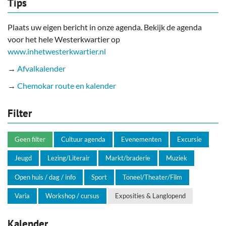
Tips
Plaats uw eigen bericht in onze agenda. Bekijk de agenda
voor het hele Westerkwartier op
www.inhetwesterkwartier.nl
→
Afvalkalender
→
Chemokar route en kalender
Filter
Geen filter
Cultuur agenda
Evenementen
Excursie
Jeugd
Lezing/Literair
Markt/braderie
Muziek
Open huis / dag / info
Sport
Toneel/Theater/Film
Varia
Workshop / cursus
Exposities & Langlopend
Kalender