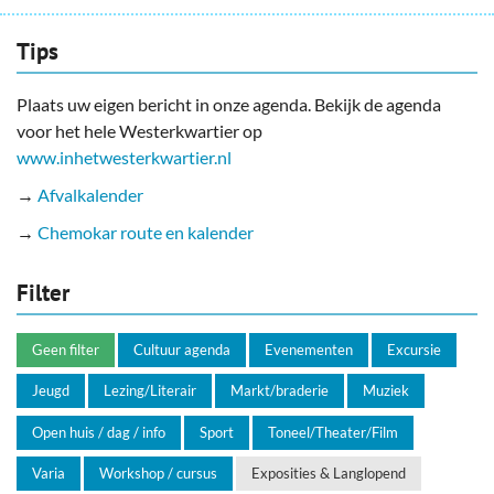
Tips
Plaats uw eigen bericht in onze agenda. Bekijk de agenda
voor het hele Westerkwartier op
www.inhetwesterkwartier.nl
→
Afvalkalender
→
Chemokar route en kalender
Filter
Geen filter
Cultuur agenda
Evenementen
Excursie
Jeugd
Lezing/Literair
Markt/braderie
Muziek
Open huis / dag / info
Sport
Toneel/Theater/Film
Varia
Workshop / cursus
Exposities & Langlopend