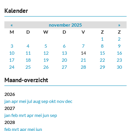
Kalender
«
november 2025
»
M
D
W
D
V
Z
Z
1
2
3
4
5
6
7
8
9
10
11
12
13
14
15
16
17
18
19
20
21
22
23
24
25
26
27
28
29
30
Maand-overzicht
2026
jan
apr
mei
jul
aug
sep
okt
nov
dec
2027
jan
feb
mrt
apr
mei
jun
sep
2028
feb
mrt
apr
mei
jun