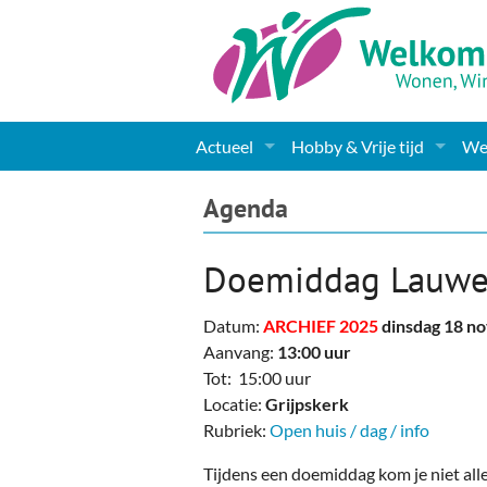
Actueel
Hobby & Vrije tijd
Wel
Nieuws
Sport
Coa
Agenda
Agenda
(Culturele) verenigingen 
Cha
Doemiddag Lauwe
Gemeente informatie
Dorpen
Kunst
Ge
Datum:
ARCHIEF 2025
dinsdag 18 n
Columns & Redactioneel
Woningaanbod
Muziek
Ki
Aanvang:
13:00 uur
Tot: 15:00 uur
Foto-pagina
Toerisme & Musea
Lev
Locatie:
Grijpskerk
Rubriek:
Open huis / dag / info
Podia & Dorpshuizen
Ond
Tijdens een doemiddag kom je niet all