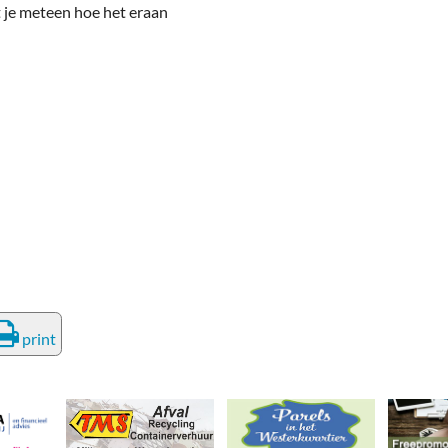
deren
Wonen & Interieur
t je meteen hoe het eraan
itieke Partijen
On-line bestellen in Zuidhorn
dhorners
Financiën, Makelaars & Hypotheken
Diensten, Gemak & Zakelijk
(Ver) Bouw & Onderhoud
Bedrijventerreinen
Bedrijven in de Regio Zuidhorn
Bedrijven van Vroeger
print