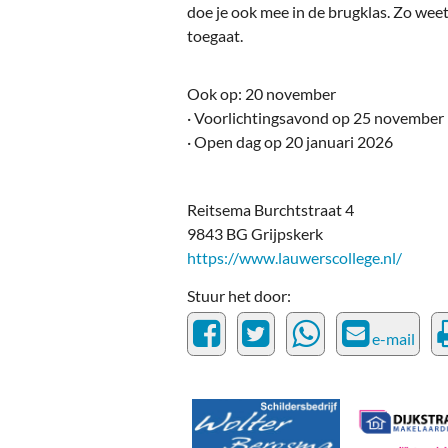
Ou
doe je ook mee in de brugklas. Zo wee
toegaat.
Pol
Zui
Ook op: 20 november
· Voorlichtingsavond op 25 november
· Open dag op 20 januari 2026
Reitsema Burchtstraat 4
9843 BG Grijpskerk
https://www.lauwerscollege.nl/
Stuur het door:
e-mail