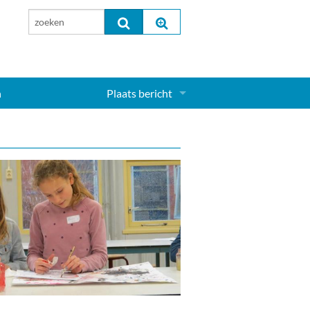
n
Plaats bericht
Inloggen...
Aanmelden nieuw account...