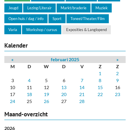
Jeugd
Lezing/Literair
Markt/braderie
Muziek
Open huis / dag / info
Sport
Toneel/Theater/Film
Varia
Workshop / cursus
Exposities & Langlopend
Kalender
«
februari 2025
»
M
D
W
D
V
Z
Z
1
2
3
4
5
6
7
8
9
10
11
12
13
14
15
16
17
18
19
20
21
22
23
24
25
26
27
28
Maand-overzicht
2026