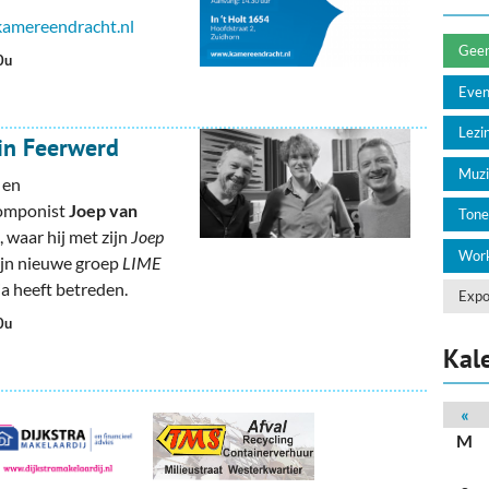
deren
Wonen & Interieur
amereendracht.nl
itieke Partijen
On-line bestellen in Zuidhorn
Geen 
0u
Eve
dhorners
Financiën, Makelaars & Hypotheken
Lezin
 in Feerwerd
Diensten, Gemak & Zakelijk
Muzi
 en
(Ver) Bouw & Onderhoud
componist
Joep van
Tone
 waar hij met zijn
Joep
Bedrijventerreinen
Work
ijn nieuwe groep
LIME
ia heeft betreden.
Bedrijven in de Regio Zuidhorn
Expo
0u
Bedrijven van Vroeger
Kal
«
M