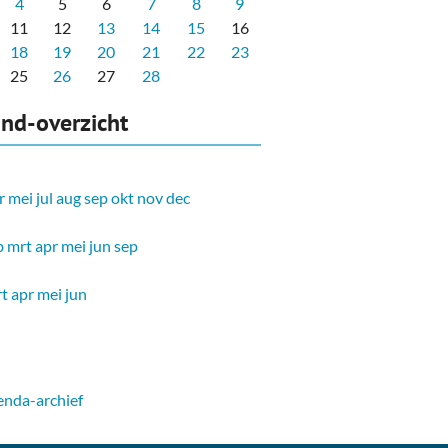
4
5
6
7
8
9
11
12
13
14
15
16
18
19
20
21
22
23
25
26
27
28
nd-overzicht
r
mei
jul
aug
sep
okt
nov
dec
b
mrt
apr
mei
jun
sep
t
apr
mei
jun
nda-archief