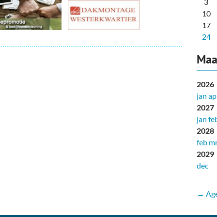
3
10
17
24
Maa
2026
jan
ap
2027
jan
fe
2028
feb
mr
2029
dec
→ Age