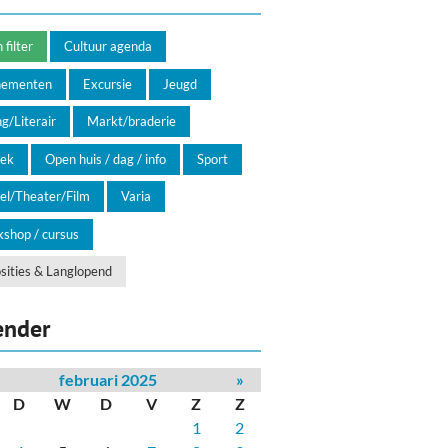
filter
Cultuur agenda
nementen
Excursie
Jeugd
g/Literair
Markt/braderie
ek
Open huis / dag / info
Sport
el/Theater/Film
Varia
shop / cursus
sities & Langlopend
ender
februari 2025
»
D
W
D
V
Z
Z
1
2