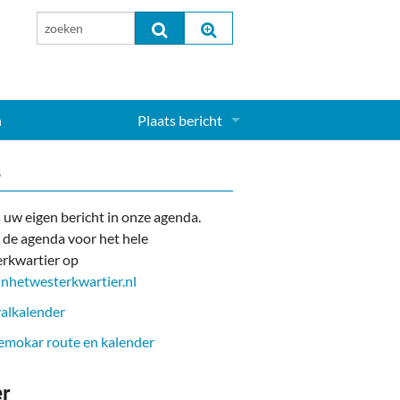
n
Plaats bericht
Inloggen...
s
Aanmelden nieuw account...
 uw eigen bericht in onze agenda.
 de agenda voor het hele
rkwartier op
nhetwesterkwartier.nl
alkalender
mokar route en kalender
er