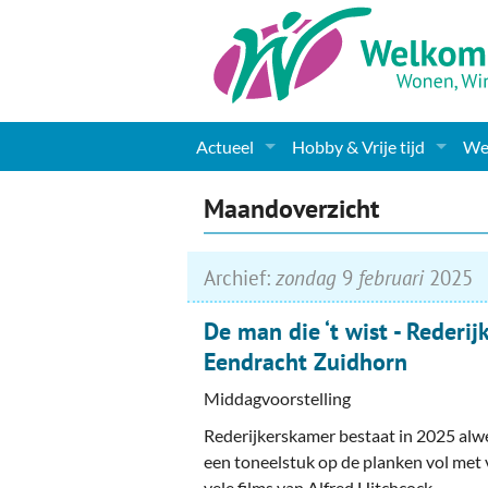
Actueel
Hobby & Vrije tijd
Wel
Nieuws
Sport
Coa
Maandoverzicht
Agenda
(Culturele) verenigingen 
Cha
Archief:
zondag
9
februari
2025
Gemeente informatie
Dorpen
Kunst
Ge
De man die ‘t wist - Rederi
Columns & Redactioneel
Woningaanbod
Muziek
Ki
Eendracht Zuidhorn
Foto-pagina
Toerisme & Musea
Lev
Middagvoorstelling
Rederijkerskamer bestaat in 2025 alwe
Podia & Dorpshuizen
Ond
een toneelstuk op de planken vol met 
vele films van Alfred Hitchcock.