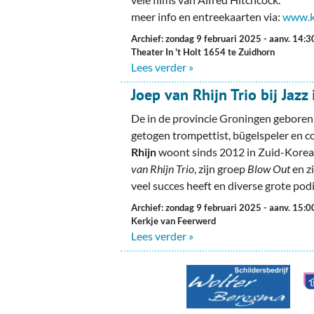
Ou
meer info en entreekaarten via:
www.k
Pol
Archief: zondag 9 februari 2025
- aanv. 14:3
Theater In 't Holt 1654 te Zuidhorn
Zui
Lees verder »
Joep van Rhijn Trio bij Jazz
De in de provincie Groningen geboren
getogen trompettist, bügelspeler en 
Rhijn
woont sinds 2012 in Zuid-Korea,
van Rhijn Trio
, zijn groep
Blow Out
en z
veel succes heeft en diverse grote pod
Archief: zondag 9 februari 2025
- aanv. 15:0
Kerkje van Feerwerd
Lees verder »