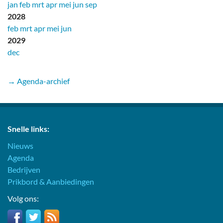
jan
feb
mrt
apr
mei
jun
sep
2028
feb
mrt
apr
mei
jun
2029
dec
→ Agenda-archief
Snelle links:
Nieuws
Agenda
Bedrijven
Prikbord & Aanbiedingen
Volg ons: