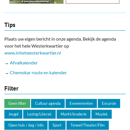
Tips
Plaats uw eigen bericht in onze agenda. Bekijk de agenda
voor het hele Westerkwartier op
www.inhetwesterkwartier.nl
→
Afvalkalender
→
Chemokar route en kalender
Filter
Geen filter
Cultuur agenda
Evenementen
Excursie
Jeugd
Lezing/Literair
Markt/braderie
Muziek
Open huis / dag / info
Sport
Toneel/Theater/Film