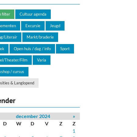
filter
Cultuur agenda
nementen
Excursie
Jeugd
g/Literair
Markt/braderie
ek
Open huis / dag / info
Sport
el/Theater/Film
Varia
shop / cursus
sities & Langlopend
ender
december 2024
»
D
W
D
V
Z
Z
1