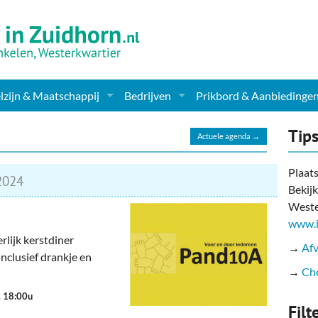
zijn & Maatschappij
Bedrijven
Prikbord & Aanbiedinge
ching, Therapie en meer
Supermarkt & Levensmiddelen
Tip
Actuele agenda →
en Clubs
ritatieve instellingen
Winkelen & Mode
Plaats
024
Bekijk
zondheid & Zorg
Verzorging
Weste
nderopvang
Dieren & Tuin
www.i
lijk kerstdiner
→
Afv
ensbeschouwelijk
Horeca & Uitgaan
nclusief drankje en
→
Che
erwijs & jeugd
Vervoer, Auto's & Fietsen
. 18:00u
Filt