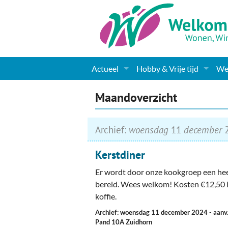
Actueel
Hobby & Vrije tijd
Wel
Nieuws
Sport
Coa
Maandoverzicht
Agenda
(Culturele) verenigingen 
Cha
Archief:
woensdag
11
december
2
Gemeente informatie
Dorpen
Kunst
Ge
Kerstdiner
Columns & Redactioneel
Woningaanbod
Muziek
Ki
Er wordt door onze kookgroep een heer
Foto-pagina
Toerisme & Musea
Lev
bereid. Wees welkom! Kosten €12,50 i
koffie.
Podia & Dorpshuizen
Ond
Archief: woensdag 11 december 2024
- aanv
Pand 10A Zuidhorn