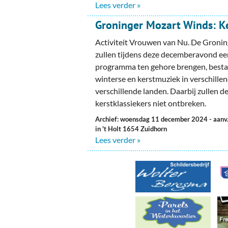
Ou
Lees verder »
Groninger Mozart Winds: K
Pol
Activiteit Vrouwen van Nu. De Groni
Zui
zullen tijdens deze decemberavond ee
programma ten gehore brengen, bestaa
winterse en kerstmuziek in verschillend
verschillende landen. Daarbij zullen de
kerstklassiekers niet ontbreken.
Archief: woensdag 11 december 2024
- aanv
in 't Holt 1654 Zuidhorn
Lees verder »