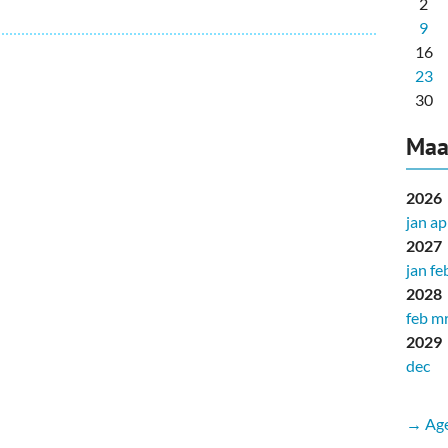
2
9
16
23
30
Maa
2026
jan
ap
2027
jan
fe
2028
feb
mr
2029
dec
→ Age