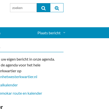
n
Plaats bericht
Inloggen...
s
Aanmelden nieuw account...
 uw eigen bericht in onze agenda.
 de agenda voor het hele
rkwartier op
nhetwesterkwartier.nl
alkalender
mokar route en kalender
er