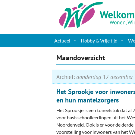
Actueel
Hobby & Vrije tijd
Wel
Nieuws
Sport
Coa
Maandoverzicht
Agenda
(Culturele) verenigingen 
Cha
Archief:
donderdag
12
december
Gemeente informatie
Dorpen
Kunst
Ge
Het Sprookje voor inwoner
Columns & Redactioneel
Woningaanbod
Muziek
Ki
en hun mantelzorgers
Foto-pagina
Toerisme & Musea
Lev
Het Sprookje is een toneelstuk dat al 
voor basisschoolleerlingen uit het We
Podia & Dorpshuizen
Ond
Noordenveld. Ook is er voor de derde 
voorstelling voor inwoners van het We