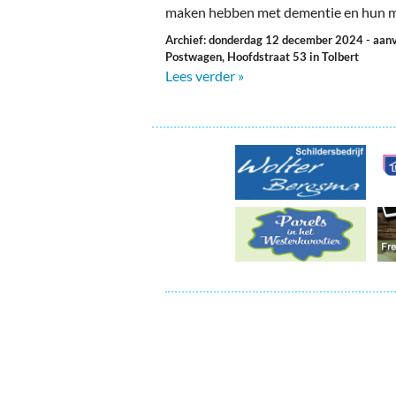
Ou
maken hebben met dementie en hun m
Archief: donderdag 12 december 2024
- aan
Pol
Postwagen, Hoofdstraat 53 in Tolbert
Lees verder »
Zui