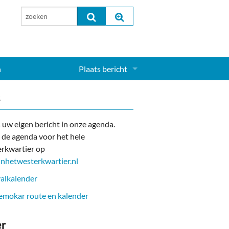
n
Plaats bericht
Inloggen...
s
Aanmelden nieuw account...
 uw eigen bericht in onze agenda.
 de agenda voor het hele
rkwartier op
nhetwesterkwartier.nl
alkalender
mokar route en kalender
er