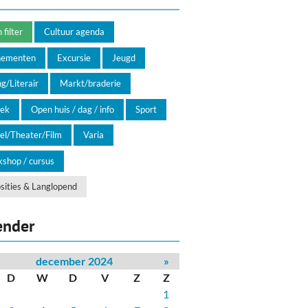
filter
Cultuur agenda
nementen
Excursie
Jeugd
g/Literair
Markt/braderie
ek
Open huis / dag / info
Sport
el/Theater/Film
Varia
shop / cursus
sities & Langlopend
ender
december 2024
»
D
W
D
V
Z
Z
1