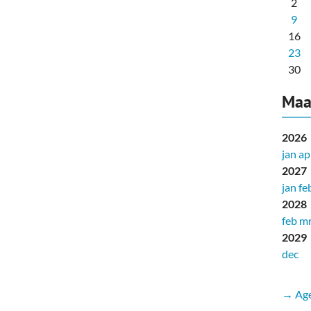
2
9
16
23
30
Maa
2026
jan
ap
2027
jan
fe
2028
feb
mr
2029
dec
→ Age