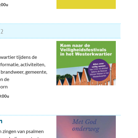
4:00u
2
wartier tijdens de
ormatie, activiteiten,
, brandweer, gemeente,
en de
dhorn
0:00u
n
n zingen van psalmen