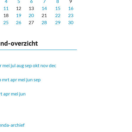
4
5
6
7
8
9
11
12
13
14
15
16
18
19
20
21
22
23
25
26
27
28
29
30
nd-overzicht
r
mei
jul
aug
sep
okt
nov
dec
b
mrt
apr
mei
jun
sep
t
apr
mei
jun
nda-archief