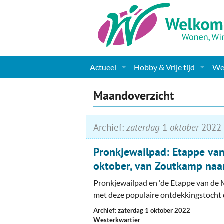
Actueel
Hobby & Vrije tijd
Wel
Nieuws
Sport
Coa
Maandoverzicht
Agenda
(Culturele) verenigingen 
Cha
Archief:
zaterdag
1
oktober
2022
Gemeente informatie
Dorpen
Kunst
Ge
Pronkjewailpad: Etappe va
Columns & Redactioneel
Woningaanbod
Muziek
Ki
oktober, van Zoutkamp naa
Foto-pagina
Toerisme & Musea
Lev
Pronkjewailpad en 'de Etappe van de
met deze populaire ontdekkingstocht
Podia & Dorpshuizen
Ond
Archief: zaterdag 1 oktober 2022
Westerkwartier