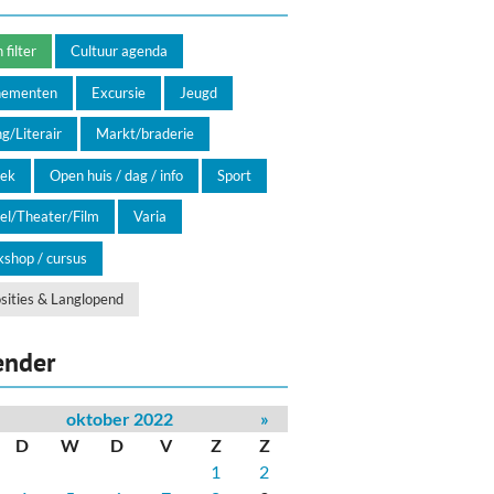
filter
Cultuur agenda
nementen
Excursie
Jeugd
g/Literair
Markt/braderie
ek
Open huis / dag / info
Sport
el/Theater/Film
Varia
shop / cursus
sities & Langlopend
ender
oktober 2022
»
D
W
D
V
Z
Z
1
2