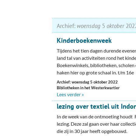
Archief:
woensdag
5
oktober
202
Kinderboekenweek
Tijdens het tien dagen durende eveneme
land tal van activiteiten rond het kind
Boekenwinkels, bibliotheken, scholen 
haken hier op grote schaal in. t/m 16e
Archief: woensdag 5 oktober 2022
Bibliotheken in het Westerkwartier
Lees verder »
lezing over textiel uit Indo
In de week van de ontmoeting houdt 
lezing. Deze zal gaan over haar collect
die zij in 30 jaar heeft opgebouwd.