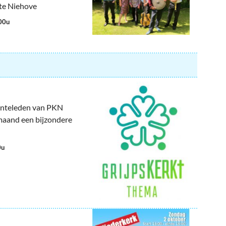
 te Niehove
:00u
enteleden van PKN
 maand een bijzondere
0u