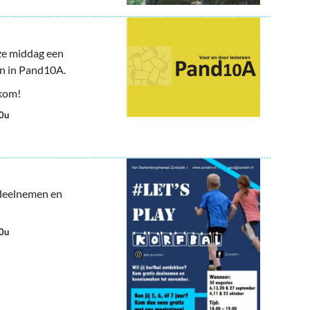
eze middag een
n in Pand10A.
lkom!
00u
 deelnemen en
00u