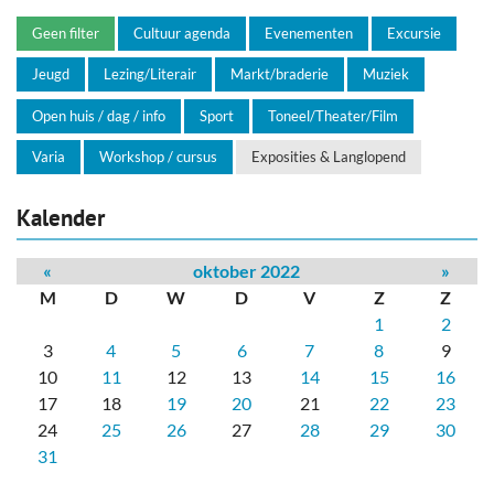
Geen filter
Cultuur agenda
Evenementen
Excursie
Jeugd
Lezing/Literair
Markt/braderie
Muziek
Open huis / dag / info
Sport
Toneel/Theater/Film
Varia
Workshop / cursus
Exposities & Langlopend
Kalender
«
oktober 2022
»
M
D
W
D
V
Z
Z
1
2
3
4
5
6
7
8
9
10
11
12
13
14
15
16
17
18
19
20
21
22
23
24
25
26
27
28
29
30
31