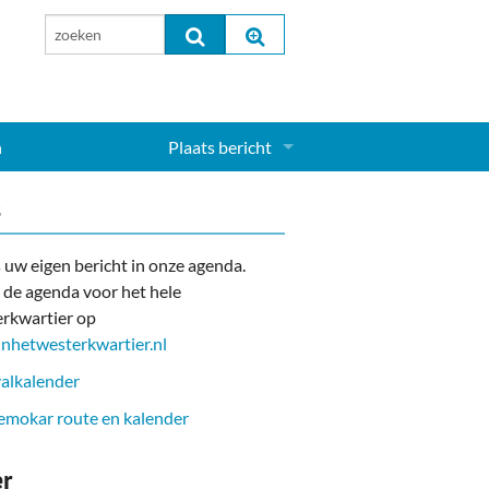
n
Plaats bericht
Inloggen...
s
Aanmelden nieuw account...
 uw eigen bericht in onze agenda.
 de agenda voor het hele
rkwartier op
nhetwesterkwartier.nl
alkalender
mokar route en kalender
er