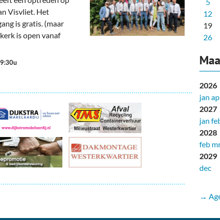
5
n Visvliet. Het
12
ng is gratis. (maar
19
 kerk is open vanaf
26
Maa
19:30u
2026
jan
ap
2027
jan
fe
2028
feb
mr
2029
dec
→ Age