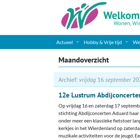
Actueel
Hobby & Vrije tijd
Wel
Nieuws
Sport
Coa
Maandoverzicht
Agenda
(Culturele) verenigingen 
Cha
Archief:
vrijdag
16
september
20
Gemeente informatie
Dorpen
Kunst
Ge
12e Lustrum Abdijconcerte
Columns & Redactioneel
Woningaanbod
Muziek
Ki
Op vrijdag 16 en zaterdag 17 septemb
Foto-pagina
Toerisme & Musea
Lev
stichting Abdijconcerten Aduard haar
onder meer een klassieke fietstoer l
Podia & Dorpshuizen
Ond
kerkjes in het Wierdenland op zaterdag.
muzikale activiteiten voor de jeugd. 