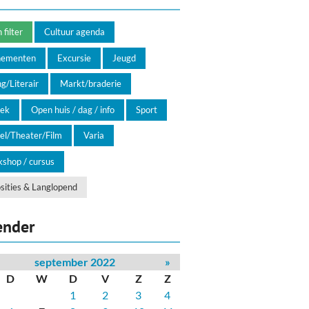
filter
Cultuur agenda
nementen
Excursie
Jeugd
g/Literair
Markt/braderie
ek
Open huis / dag / info
Sport
el/Theater/Film
Varia
shop / cursus
sities & Langlopend
ender
september 2022
»
D
W
D
V
Z
Z
1
2
3
4