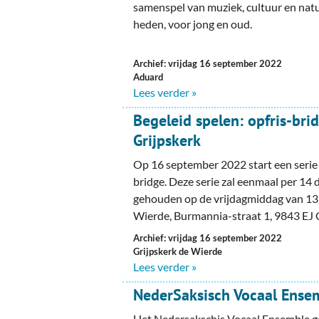
Ou
samenspel van muziek, cultuur en natu
heden, voor jong en oud.
Pol
Archief: vrijdag 16 september 2022
Zui
Aduard
Lees verder »
Begeleid spelen: opfris-bri
Grijpskerk
Op 16 september 2022 start een serie
bridge. Deze serie zal eenmaal per 14
gehouden op de vrijdagmiddag van 13:
Wierde, Burmannia-straat 1, 9843 EJ 
Archief: vrijdag 16 september 2022
Grijpskerk de Wierde
Lees verder »
NederSaksisch Vocaal Ense
Het Nedersakschis Vocaal Ensemble g