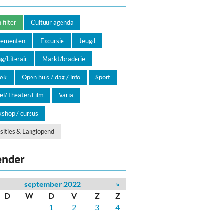
filter
Cultuur agenda
nementen
Excursie
Jeugd
g/Literair
Markt/braderie
ek
Open huis / dag / info
Sport
el/Theater/Film
Varia
shop / cursus
sities & Langlopend
ender
september 2022
»
D
W
D
V
Z
Z
1
2
3
4