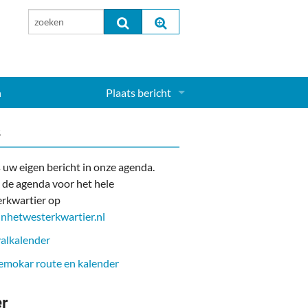
n
Plaats bericht
Inloggen...
s
Aanmelden nieuw account...
 uw eigen bericht in onze agenda.
 de agenda voor het hele
rkwartier op
nhetwesterkwartier.nl
alkalender
mokar route en kalender
er