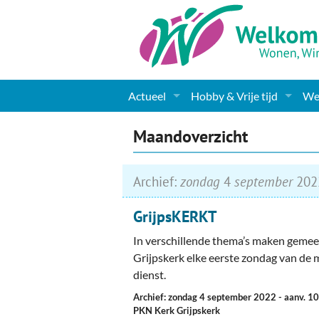
Actueel
Hobby & Vrije tijd
Wel
Nieuws
Sport
Coa
Maandoverzicht
Agenda
(Culturele) verenigingen 
Cha
Archief:
zondag
4
september
202
Gemeente informatie
Dorpen
Kunst
Ge
GrijpsKERKT
Columns & Redactioneel
Woningaanbod
Muziek
Ki
In verschillende thema’s maken geme
Foto-pagina
Toerisme & Musea
Lev
Grijpskerk elke eerste zondag van de
dienst.
Podia & Dorpshuizen
Ond
Archief: zondag 4 september 2022
- aanv. 1
PKN Kerk Grijpskerk