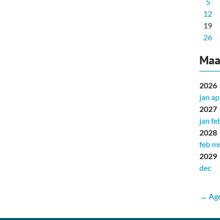
5
12
19
26
Maa
2026
jan
ap
2027
jan
fe
2028
feb
mr
2029
dec
→ Age