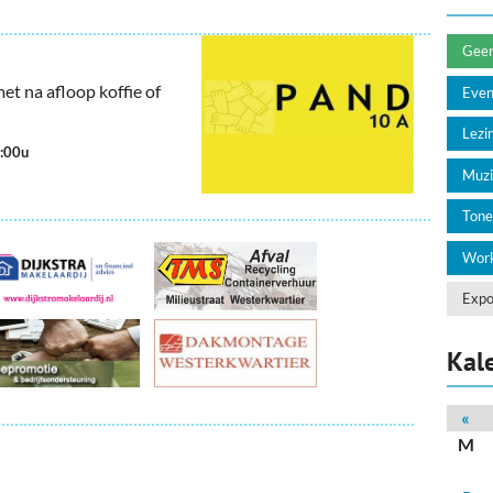
deren
Wonen & Interieur
itieke Partijen
On-line bestellen in Zuidhorn
Geen 
t na afloop koffie of
Eve
dhorners
Financiën, Makelaars & Hypotheken
Lezin
Diensten, Gemak & Zakelijk
4:00u
Muzi
(Ver) Bouw & Onderhoud
Tone
Bedrijventerreinen
Work
Bedrijven in de Regio Zuidhorn
Expo
Bedrijven van Vroeger
Kal
«
M