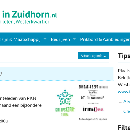
zijn & Maatschappij
Bedrijven
Prikbord & Aanbiedinge
ching, Therapie en meer
Supermarkt & Levensmiddelen
Tip
Actuele agenda →
en Clubs
ritatieve instellingen
Winkelen & Mode
Plaats
2
Bekijk
zondheid & Zorg
Verzorging
Weste
nderopvang
Dieren & Tuin
www.i
enteleden van PKN
→
Afv
ensbeschouwelijk
Horeca & Uitgaan
 maand een bijzondere
→
Che
erwijs & jeugd
Vervoer, Auto's & Fietsen
0:00u
Filt