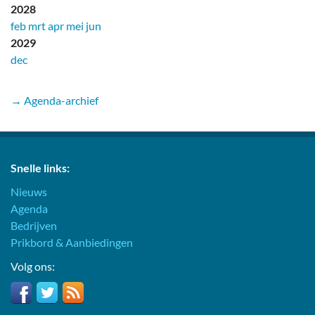
2028
feb
mrt
apr
mei
jun
2029
dec
→ Agenda-archief
Snelle links:
Nieuws
Agenda
Bedrijven
Prikbord & Aanbiedingen
Volg ons: