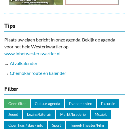
Tips
Plaats uw eigen bericht in onze agenda. Bekijk de agenda
voor het hele Westerkwartier op
www.inhetwesterkwartier.nl
→
Afvalkalender
→
Chemokar route en kalender
Filter
Geen filter
Cultuur agenda
Evenementen
Excursie
Jeugd
Lezing/Literair
Markt/braderie
Muziek
Open huis / dag / info
Sport
Toneel/Theater/Film