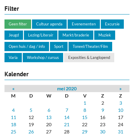
Filter
Geen filter
Cultuur agenda
Evenementen
Excursie
Jeugd
Lezing/Literair
Markt/braderie
Muziek
Open huis / dag / info
Sport
Toneel/Theater/Film
Varia
Workshop / cursus
Exposities & Langlopend
Kalender
«
mei 2020
»
M
D
W
D
V
Z
Z
1
2
3
4
5
6
7
8
9
10
11
12
13
14
15
16
17
18
19
20
21
22
23
24
25
26
27
28
29
30
31