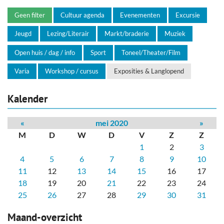
Geen filter
Cultuur agenda
Evenementen
Excursie
Jeugd
Lezing/Literair
Markt/braderie
Muziek
Open huis / dag / info
Sport
Toneel/Theater/Film
Varia
Workshop / cursus
Exposities & Langlopend
Kalender
«
mei 2020
»
M
D
W
D
V
Z
Z
1
2
3
4
5
6
7
8
9
10
11
12
13
14
15
16
17
18
19
20
21
22
23
24
25
26
27
28
29
30
31
Maand-overzicht