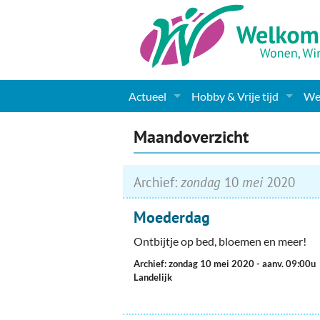
Actueel
Hobby & Vrije tijd
Wel
Nieuws
Sport
Coa
Maandoverzicht
Agenda
(Culturele) verenigingen 
Cha
Archief:
zondag
10
mei
2020
Gemeente informatie
Dorpen
Kunst
Ge
Moederdag
Columns & Redactioneel
Woningaanbod
Muziek
Ki
Ontbijtje op bed, bloemen en meer!
Foto-pagina
Toerisme & Musea
Lev
Archief: zondag 10 mei 2020
- aanv. 09:00u
Landelijk
Podia & Dorpshuizen
Ond