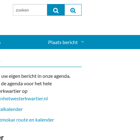
n
Plaats bericht
Inloggen...
s
Aanmelden nieuw account...
 uw eigen bericht in onze agenda.
 de agenda voor het hele
rkwartier op
nhetwesterkwartier.nl
alkalender
mokar route en kalender
er