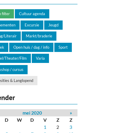
filter
Cultuur agenda
nementen
Excursie
Jeugd
g/Literair
Markt/braderie
ek
Open huis / dag / info
Sport
el/Theater/Film
Varia
shop / cursus
sities & Langlopend
ender
mei 2020
»
D
W
D
V
Z
Z
1
2
3