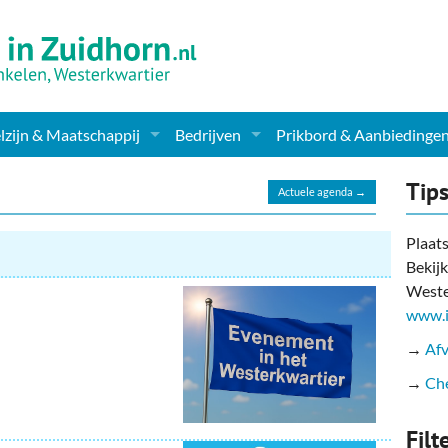
zijn & Maatschappij
Bedrijven
Prikbord & Aanbiedinge
ching, Therapie en meer
Supermarkt & Levensmiddelen
Tip
Actuele agenda →
en Clubs
ritatieve instellingen
Winkelen & Mode
Plaats
Bekijk
zondheid & Zorg
Verzorging
Weste
nderopvang
Dieren & Tuin
www.i
→
Afv
ensbeschouwelijk
Horeca & Uitgaan
→
Che
erwijs & jeugd
Vervoer, Auto's & Fietsen
Filt