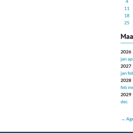
4
11
18
25
Maa
2026
jan
ap
2027
jan
fe
2028
feb
mr
2029
dec
→ Age