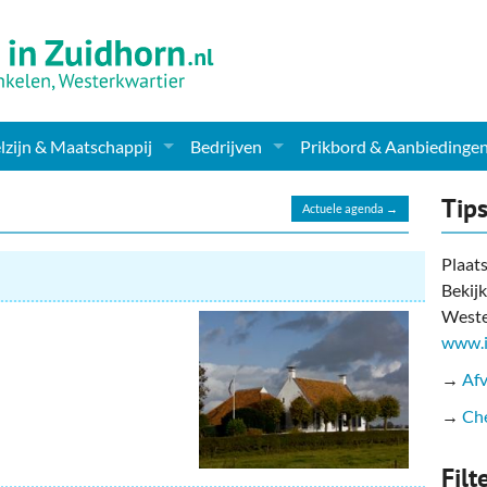
zijn & Maatschappij
Bedrijven
Prikbord & Aanbiedinge
ching, Therapie en meer
Supermarkt & Levensmiddelen
Tip
Actuele agenda →
en Clubs
ritatieve instellingen
Winkelen & Mode
Plaats
Bekijk
zondheid & Zorg
Verzorging
Weste
nderopvang
Dieren & Tuin
www.i
→
Afv
ensbeschouwelijk
Horeca & Uitgaan
→
Che
erwijs & jeugd
Vervoer, Auto's & Fietsen
Filt