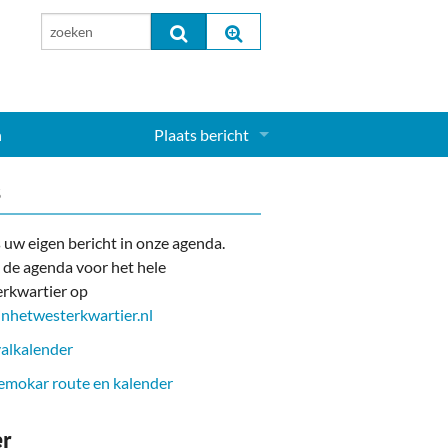
n
Plaats bericht
Inloggen...
s
Aanmelden nieuw account...
 uw eigen bericht in onze agenda.
 de agenda voor het hele
rkwartier op
nhetwesterkwartier.nl
alkalender
mokar route en kalender
er