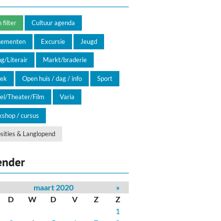
filter
Cultuur agenda
nementen
Excursie
Jeugd
g/Literair
Markt/braderie
ek
Open huis / dag / info
Sport
el/Theater/Film
Varia
shop / cursus
sities & Langlopend
ender
maart 2020
»
D
W
D
V
Z
Z
1