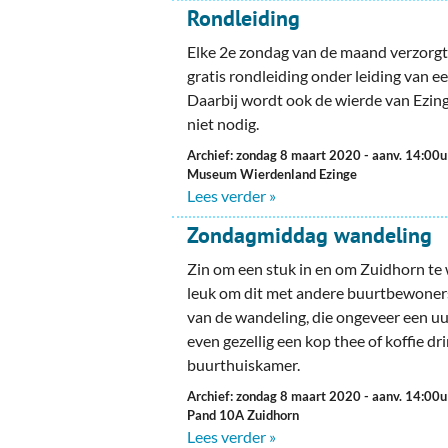
Ou
Rondleiding
Pol
Elke 2e zondag van de maand verzorg
gratis rondleiding onder leiding van e
Zui
Daarbij wordt ook de wierde van Ezin
niet nodig.
Archief: zondag 8 maart 2020
- aanv. 14:00u
Museum Wierdenland Ezinge
Lees verder »
Zondagmiddag wandeling
Zin om een stuk in en om Zuidhorn te 
leuk om dit met andere buurtbewoner
van de wandeling, die ongeveer een uur
even gezellig een kop thee of koffie dr
buurthuiskamer.
Archief: zondag 8 maart 2020
- aanv. 14:00u
Pand 10A Zuidhorn
Lees verder »