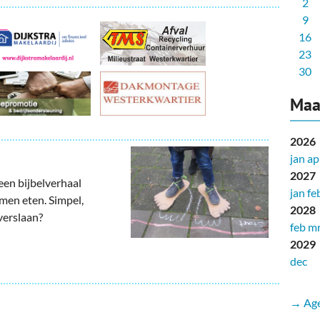
2
9
16
23
30
Maa
2026
jan
ap
2027
een bijbelverhaal
jan
fe
men eten. Simpel,
2028
 verslaan?
feb
mr
2029
dec
→ Age