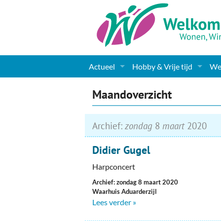
Actueel
Hobby & Vrije tijd
Wel
Nieuws
Sport
Coa
Maandoverzicht
Agenda
(Culturele) verenigingen 
Cha
Archief:
zondag
8
maart
2020
Gemeente informatie
Dorpen
Kunst
Ge
Didier Gugel
Columns & Redactioneel
Woningaanbod
Muziek
Ki
Harpconcert
Foto-pagina
Toerisme & Musea
Lev
Archief: zondag 8 maart 2020
Waarhuis Aduarderzijl
Podia & Dorpshuizen
Ond
Lees verder »