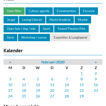
Geen filter
Cultuur agenda
Evenementen
Excursie
Jeugd
Lezing/Literair
Markt/braderie
Muziek
Open huis / dag / info
Sport
Toneel/Theater/Film
Varia
Workshop / cursus
Exposities & Langlopend
Kalender
«
februari 2020
»
M
D
W
D
V
Z
Z
1
2
3
4
5
6
7
8
9
10
11
12
13
14
15
16
17
18
19
20
21
22
23
24
25
26
27
28
29