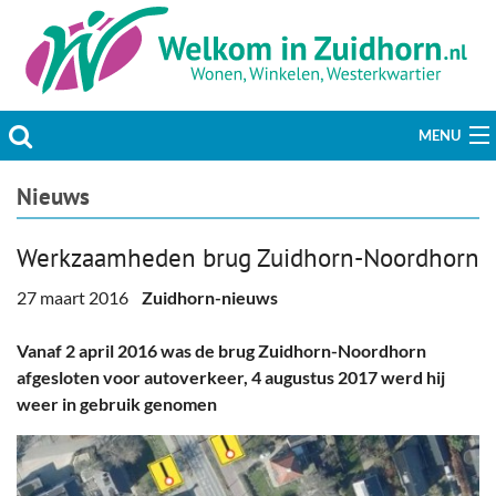
MENU
Actueel
Nieuws
Hobby & Vrije tijd
Werkzaamheden brug Zuidhorn-Noordhorn
Welzijn & Maatschappij
27 maart 2016
Zuidhorn-nieuws
Bedrijven
Vanaf 2 april 2016 was de brug Zuidhorn-Noordhorn
afgesloten voor autoverkeer, 4 augustus 2017 werd hij
Prikbord & Aanbiedingen
weer in gebruik genomen
Plaats bericht