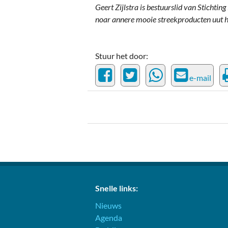
Geert Zijlstra is bestuurslid van Stichti
noar annere mooie streekproducten uut h
Stuur het door:
e-mail
Snelle links:
Nieuws
Agenda