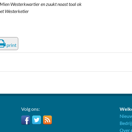
ng Mien Westerkwartier en zuukt noast toal ok
et Westerketier
print
Volg ons:
Welko
Nieuw
Bedri
Over d