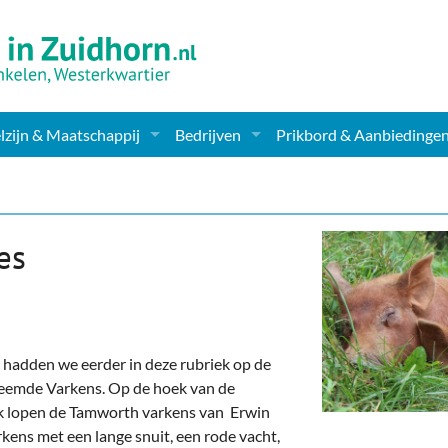
zijn & Maatschappij
Bedrijven
Prikbord & Aanbiedinge
ching, Therapie en meer
Supermarkt & Levensmiddelen
en Clubs
ritatieve instellingen
Winkelen & Mode
es
zondheid & Zorg
Verzorging
nderopvang
Dieren & Tuin
ensbeschouwelijk
Horeca & Uitgaan
hadden we eerder in deze rubriek op de
Vreemde Varkens. Op de hoek van de
erwijs & jeugd
Vervoer, Auto's & Fietsen
 lopen de Tamworth varkens van Erwin
kens met een lange snuit, een rode vacht,