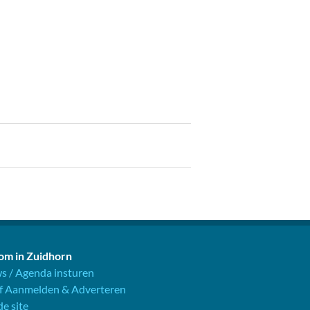
m in Zuidhorn
s / Agenda insturen
jf Aanmelden & Adverteren
e site