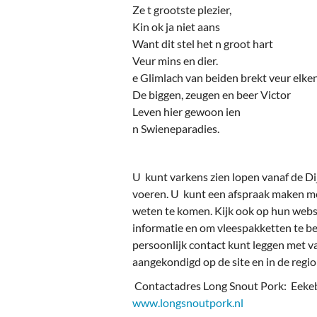
Ze t grootste plezier,
Kin ok ja niet aans
Want dit stel het n groot hart
Veur mins en dier.
e Glimlach van beiden brekt veur elken
De biggen, zeugen en beer Victor
Leven hier gewoon ien
n Swieneparadies.
U kunt varkens zien lopen vanaf de Di
voeren. U kunt een afspraak maken me
weten te komen. Kijk ook op hun web
informatie en om vleespakketten te bes
persoonlijk contact kunt leggen met 
aangekondigd op de site en in de regio
Contactadres Long Snout Pork: Eekeb
www.longsnoutpork.nl