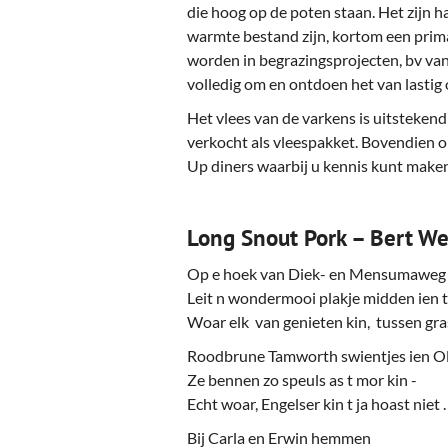
Ou
die hoog op de poten staan. Het zijn h
warmte bestand zijn, kortom een prima
Pol
worden in begrazingsprojecten, bv va
volledig om en ontdoen het van lastig 
Zui
Het vlees van de varkens is uitsteken
verkocht als vleespakket. Bovendien o
Up diners waarbij u kennis kunt make
Long Snout Pork – Bert W
Op e hoek van Diek- en Mensumaweg
Leit n wondermooi plakje midden ien 
Woar elk van genieten kin, tussen gras
Roodbrune Tamworth swientjes ien Ol
Ze bennen zo speuls as t mor kin -
Echt woar, Engelser kin t ja hoast niet .
Bij Carla en Erwin hemmen