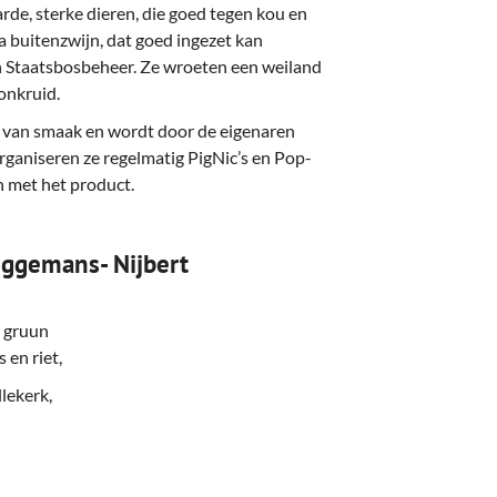
deren
Wonen & Interieur
arde, sterke dieren, die goed tegen kou en
 buitenzwijn, dat goed ingezet kan
itieke Partijen
On-line bestellen in Zuidhorn
n Staatsbosbeheer. Ze wroeten een weiland
onkruid.
dhorners
Financiën, Makelaars & Hypotheken
d van smaak en wordt door de eigenaren
Diensten, Gemak & Zakelijk
rganiseren ze regelmatig PigNic’s en Pop-
n met het product.
(Ver) Bouw & Onderhoud
Bedrijventerreinen
eggemans- Nijbert
Bedrijven in de Regio Zuidhorn
t gruun
Bedrijven van Vroeger
 en riet,
lekerk,