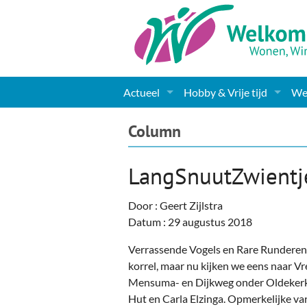
Actueel
Hobby & Vrije tijd
Wel
Nieuws
Sport
Coa
Column
Agenda
(Culturele) verenigingen 
Cha
LangSnuutZwientj
Gemeente informatie
Dorpen
Kunst
Ge
Door : Geert Zijlstra
Columns & Redactioneel
Woningaanbod
Muziek
Ki
Datum : 29 augustus 2018
Foto-pagina
Toerisme & Musea
Lev
Verrassende Vogels en Rare Runderen 
korrel, maar nu kijken we eens naar 
Podia & Dorpshuizen
Ond
Mensuma- en Dijkweg onder Oldekerk
Hut en Carla Elzinga. Opmerkelijke var