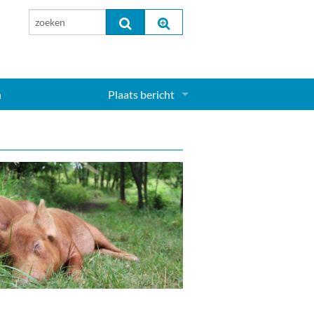
n
Plaats bericht
Inloggen...
Aanmelden nieuw account...