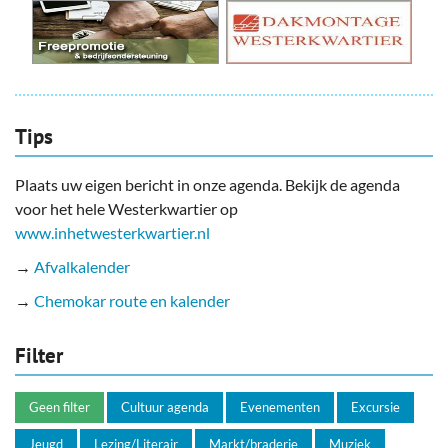
Tips
Plaats uw eigen bericht in onze agenda. Bekijk de agenda
voor het hele Westerkwartier op
www.inhetwesterkwartier.nl
→
Afvalkalender
→
Chemokar route en kalender
Filter
Geen filter
Cultuur agenda
Evenementen
Excursie
Jeugd
Lezing/Literair
Markt/braderie
Muziek