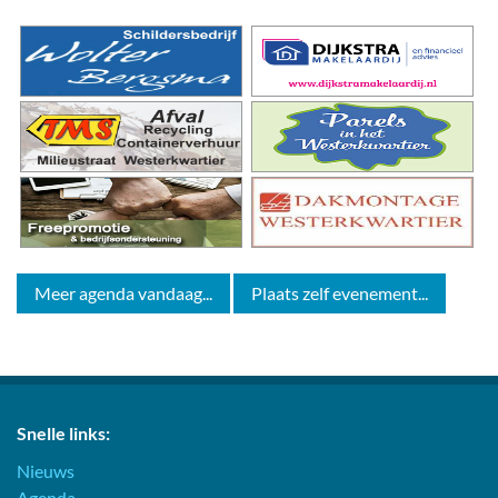
Meer agenda vandaag...
Plaats zelf evenement...
Snelle links:
Nieuws
Agenda