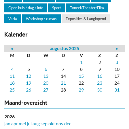
Open huis / dag / info
Sport
Toneel/Theater/Film
Varia
Workshop / cursus
Exposities & Langlopend
Kalender
«
augustus 2025
»
M
D
W
D
V
Z
Z
1
2
3
4
5
6
7
8
9
10
11
12
13
14
15
16
17
18
19
20
21
22
23
24
25
26
27
28
29
30
31
Maand-overzicht
2026
jan
apr
mei
jul
aug
sep
okt
nov
dec