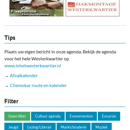
Tips
Plaats uw eigen bericht in onze agenda. Bekijk de agenda
voor het hele Westerkwartier op
www.inhetwesterkwartier.nl
→
Afvalkalender
→
Chemokar route en kalender
Filter
Geen filter
Cultuur agenda
Evenementen
Excursie
Jeugd
Lezing/Literair
Markt/braderie
Muziek