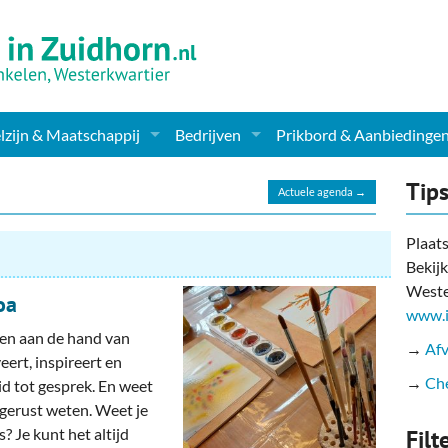
zijn & Maatschappij
Bedrijven
Prikbord & Aanbiedinge
ching, Therapie en meer
Supermarkt & Levensmiddelen
Tip
Actuele agenda →
en Clubs
ritatieve instellingen
Winkelen & Mode
Plaats
Bekijk
zondheid & Zorg
Verzorging
Weste
oa
nderopvang
Dieren & Tuin
www.i
ren aan de hand van
→
Afv
ensbeschouwelijk
Horeca & Uitgaan
eert, inspireert en
→
Che
id tot gesprek. En weet
erwijs & jeugd
Vervoer, Auto's & Fietsen
ns gerust weten. Weet je
is? Je kunt het altijd
Filt