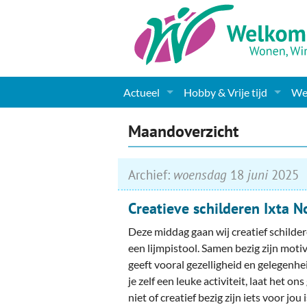
Actueel
Hobby & Vrije tijd
Wel
Nieuws
Sport
Coa
Maandoverzicht
Agenda
(Culturele) verenigingen 
Cha
Archief:
woensdag
18
juni
2025
Gemeente informatie
Dorpen
Kunst
Ge
Creatieve schilderen Ixta N
Columns & Redactioneel
Woningaanbod
Muziek
Ki
Deze middag gaan wij creatief schilde
Foto-pagina
Toerisme & Musea
Lev
een lijmpistool. Samen bezig zijn motiv
geeft vooral gezelligheid en gelegenhe
Podia & Dorpshuizen
Ond
je zelf een leuke activiteit, laat het o
niet of creatief bezig zijn iets voor jou 