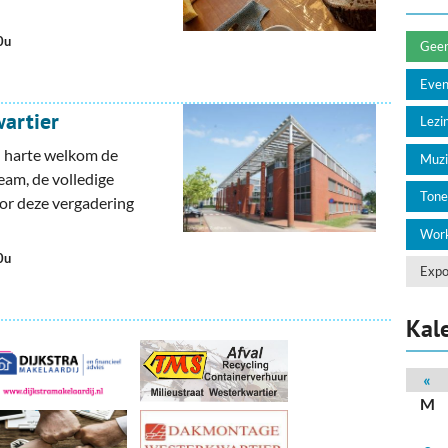
deren
Wonen & Interieur
0u
itieke Partijen
On-line bestellen in Zuidhorn
Geen 
Eve
dhorners
Financiën, Makelaars & Hypotheken
artier
Lezin
Diensten, Gemak & Zakelijk
n harte welkom de
Muzi
eam, de volledige
(Ver) Bouw & Onderhoud
Tone
or deze vergadering
Bedrijventerreinen
Work
0u
Bedrijven in de Regio Zuidhorn
Expo
Bedrijven van Vroeger
Kal
«
M