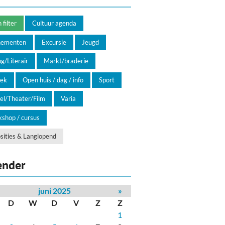
filter
Cultuur agenda
nementen
Excursie
Jeugd
g/Literair
Markt/braderie
ek
Open huis / dag / info
Sport
el/Theater/Film
Varia
shop / cursus
sities & Langlopend
ender
juni 2025
»
D
W
D
V
Z
Z
1