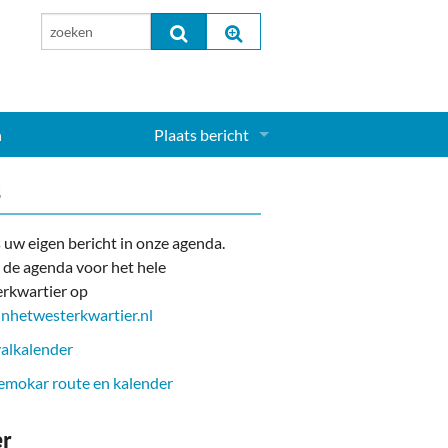
n
Plaats bericht
Inloggen...
s
Aanmelden nieuw account...
 uw eigen bericht in onze agenda.
 de agenda voor het hele
rkwartier op
nhetwesterkwartier.nl
alkalender
mokar route en kalender
er