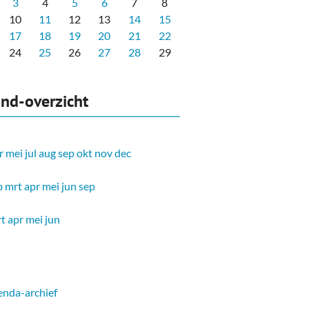
3
4
5
6
7
8
10
11
12
13
14
15
17
18
19
20
21
22
24
25
26
27
28
29
nd-overzicht
r
mei
jul
aug
sep
okt
nov
dec
b
mrt
apr
mei
jun
sep
t
apr
mei
jun
nda-archief