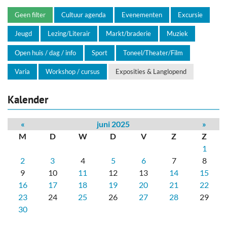
Geen filter
Cultuur agenda
Evenementen
Excursie
Jeugd
Lezing/Literair
Markt/braderie
Muziek
Open huis / dag / info
Sport
Toneel/Theater/Film
Varia
Workshop / cursus
Exposities & Langlopend
Kalender
«
juni 2025
»
M
D
W
D
V
Z
Z
1
2
3
4
5
6
7
8
9
10
11
12
13
14
15
16
17
18
19
20
21
22
23
24
25
26
27
28
29
30