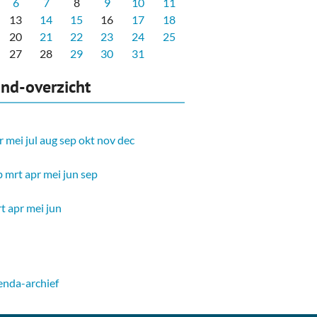
6
7
8
9
10
11
13
14
15
16
17
18
20
21
22
23
24
25
27
28
29
30
31
nd-overzicht
r
mei
jul
aug
sep
okt
nov
dec
b
mrt
apr
mei
jun
sep
t
apr
mei
jun
nda-archief