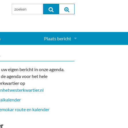
n
Plaats bericht
Inloggen...
s
Aanmelden nieuw account...
 uw eigen bericht in onze agenda.
 de agenda voor het hele
rkwartier op
nhetwesterkwartier.nl
alkalender
mokar route en kalender
er