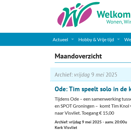
Actueel
Hobby & Vrije tijd
Wel
Nieuws
Sport
Coa
Maandoverzicht
Agenda
(Culturele) verenigingen 
Cha
Archief:
vrijdag
9
mei
2025
Gemeente informatie
Dorpen
Kunst
Ge
Ode: Tim speelt solo in de k
Columns & Redactioneel
Woningaanbod
Muziek
Ki
Tijdens Ode – een samenwerking tuss
Foto-pagina
Toerisme & Musea
Lev
en SPOT Groningen – komt Tim Knol v
naar Visvliet. Toegang € 15,00
Podia & Dorpshuizen
Ond
Archief: vrijdag 9 mei 2025
- aanv. 20:00u
Kerk Visvliet