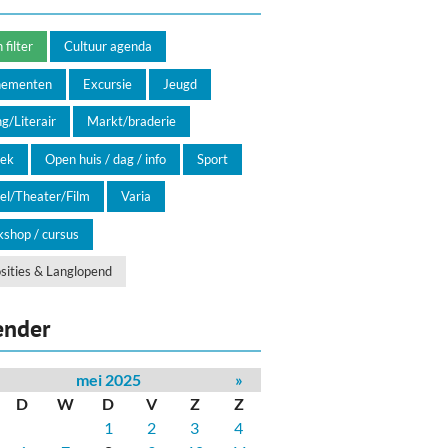
filter
Cultuur agenda
nementen
Excursie
Jeugd
g/Literair
Markt/braderie
ek
Open huis / dag / info
Sport
el/Theater/Film
Varia
shop / cursus
sities & Langlopend
ender
mei 2025
»
D
W
D
V
Z
Z
1
2
3
4