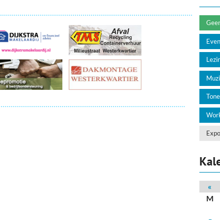
deren
Wonen & Interieur
itieke Partijen
On-line bestellen in Zuidhorn
Geen 
Eve
dhorners
Financiën, Makelaars & Hypotheken
Lezin
Diensten, Gemak & Zakelijk
Muzi
(Ver) Bouw & Onderhoud
Tone
Bedrijventerreinen
Work
Bedrijven in de Regio Zuidhorn
Expo
Bedrijven van Vroeger
Kal
«
M