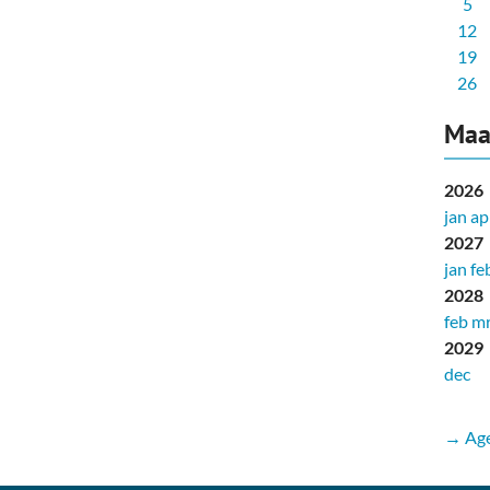
5
12
19
26
Maa
2026
jan
ap
2027
jan
fe
2028
feb
mr
2029
dec
→ Age