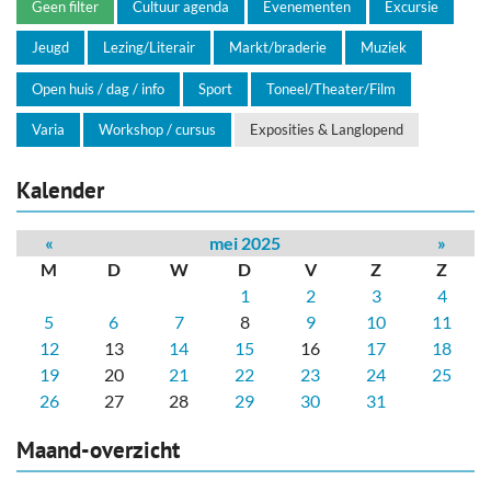
Geen filter
Cultuur agenda
Evenementen
Excursie
Jeugd
Lezing/Literair
Markt/braderie
Muziek
Open huis / dag / info
Sport
Toneel/Theater/Film
Varia
Workshop / cursus
Exposities & Langlopend
Kalender
«
mei 2025
»
M
D
W
D
V
Z
Z
1
2
3
4
5
6
7
8
9
10
11
12
13
14
15
16
17
18
19
20
21
22
23
24
25
26
27
28
29
30
31
Maand-overzicht