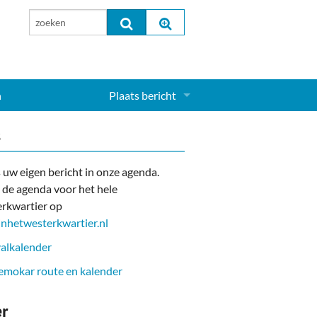
n
Plaats bericht
Inloggen...
s
Aanmelden nieuw account...
 uw eigen bericht in onze agenda.
 de agenda voor het hele
rkwartier op
nhetwesterkwartier.nl
alkalender
mokar route en kalender
er