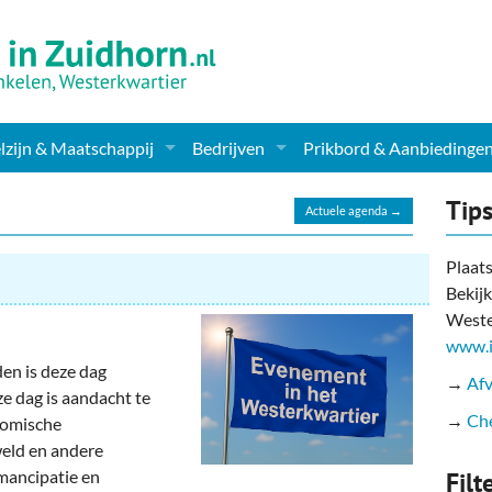
zijn & Maatschappij
Bedrijven
Prikbord & Aanbiedinge
ching, Therapie en meer
Supermarkt & Levensmiddelen
Tip
Actuele agenda →
en Clubs
ritatieve instellingen
Winkelen & Mode
Plaats
Bekijk
zondheid & Zorg
Verzorging
Weste
nderopvang
Dieren & Tuin
www.i
den is deze dag
→
Afv
ensbeschouwelijk
Horeca & Uitgaan
ze dag is aandacht te
→
Che
nomische
erwijs & jeugd
Vervoer, Auto's & Fietsen
weld en andere
mancipatie en
Filt