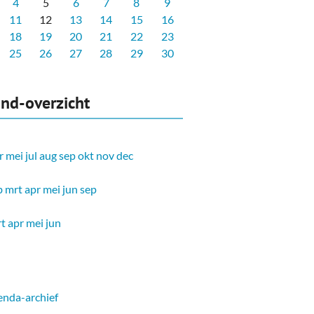
4
5
6
7
8
9
11
12
13
14
15
16
18
19
20
21
22
23
25
26
27
28
29
30
nd-overzicht
r
mei
jul
aug
sep
okt
nov
dec
b
mrt
apr
mei
jun
sep
t
apr
mei
jun
nda-archief