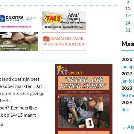
3
10
17
24
31
Maa
2026
jan
ap
2027
 land doet zijn best
jan
fe
e super markten. Dat
2028
e op zijn zachts gezegd
feb
mr
bezit.
2029
pen? Een heerlijke
dec
ok op 14/15 maart
0u
→ Age