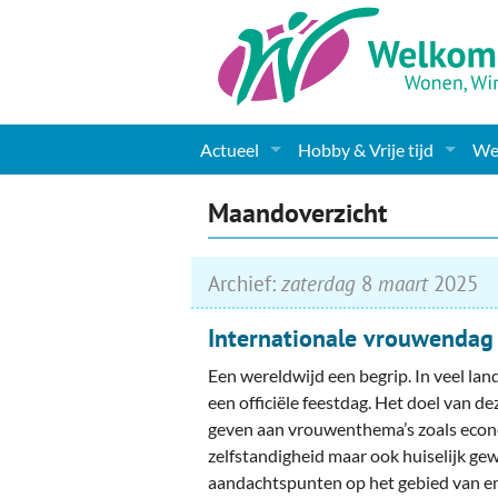
Actueel
Hobby & Vrije tijd
Wel
Nieuws
Sport
Coa
Maandoverzicht
Agenda
(Culturele) verenigingen 
Cha
Archief:
zaterdag
8
maart
2025
Gemeente informatie
Dorpen
Kunst
Ge
Internationale vrouwendag
Columns & Redactioneel
Woningaanbod
Muziek
Ki
Een wereldwijd een begrip. In veel lan
Foto-pagina
Toerisme & Musea
Lev
een officiële feestdag. Het doel van de
geven aan vrouwenthema’s zoals eco
Podia & Dorpshuizen
Ond
zelfstandigheid maar ook huiselijk ge
aandachtspunten op het gebied van e