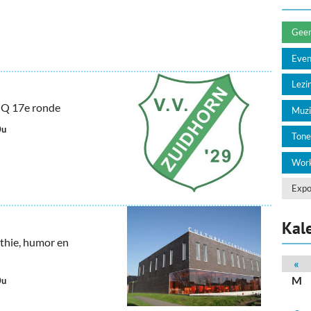
deren
Wonen & Interieur
itieke Partijen
On-line bestellen in Zuidhorn
Geen 
Eve
dhorners
Financiën, Makelaars & Hypotheken
Lezin
Diensten, Gemak & Zakelijk
e Q 17e ronde
Muzi
(Ver) Bouw & Onderhoud
0u
Tone
Bedrijventerreinen
Work
Bedrijven in de Regio Zuidhorn
Expo
Bedrijven van Vroeger
Kal
thie, humor en
«
M
0u