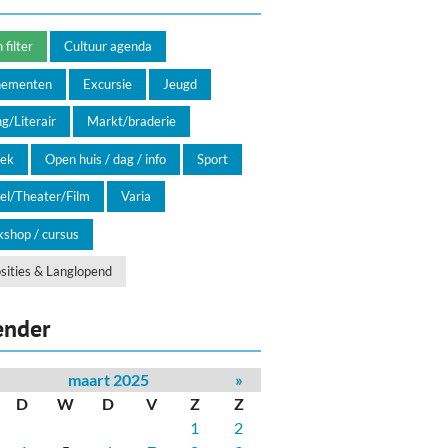
filter
Cultuur agenda
nementen
Excursie
Jeugd
g/Literair
Markt/braderie
ek
Open huis / dag / info
Sport
el/Theater/Film
Varia
shop / cursus
sities & Langlopend
ender
maart 2025
»
D
W
D
V
Z
Z
1
2