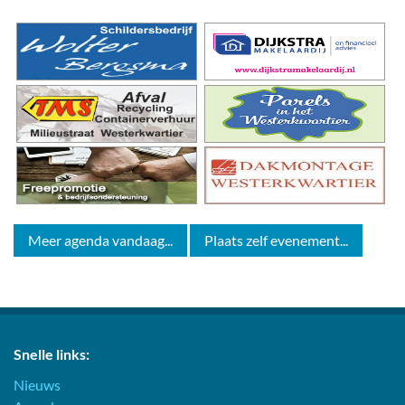
Meer agenda vandaag...
Plaats zelf evenement...
Snelle links:
Nieuws