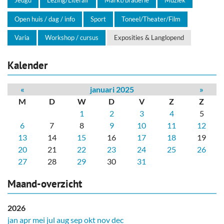
Jeugd
Lezing/Literair
Markt/braderie
Muziek
Open huis / dag / info
Sport
Toneel/Theater/Film
Varia
Workshop / cursus
Exposities & Langlopend
Kalender
«
januari 2025
»
M
D
W
D
V
Z
Z
1
2
3
4
5
6
7
8
9
10
11
12
13
14
15
16
17
18
19
20
21
22
23
24
25
26
27
28
29
30
31
Maand-overzicht
2026
jan
apr
mei
jul
aug
sep
okt
nov
dec