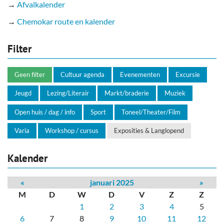
→
Afvalkalender
→
Chemokar route en kalender
Filter
Geen filter
Cultuur agenda
Evenementen
Excursie
Jeugd
Lezing/Literair
Markt/braderie
Muziek
Open huis / dag / info
Sport
Toneel/Theater/Film
Varia
Workshop / cursus
Exposities & Langlopend
Kalender
«
januari 2025
»
M
D
W
D
V
Z
Z
1
2
3
4
5
6
7
8
9
10
11
12