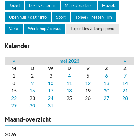
Jeugd
Lezing/Literair
Markt/braderie
Muziek
Open huis / dag / info
Sport
Toneel/Theater/Film
Varia
Workshop / cursus
Exposities & Langlopend
Kalender
«
mei 2023
»
M
D
W
D
V
Z
Z
1
2
3
4
5
6
7
8
9
10
11
12
13
14
15
16
17
18
19
20
21
22
23
24
25
26
27
28
29
30
31
Maand-overzicht
2026