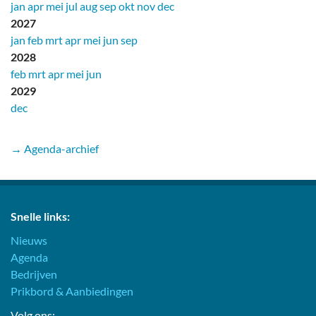
jan
apr
mei
jul
aug
sep
okt
nov
dec
2027
jan
feb
mrt
apr
mei
jun
sep
2028
feb
mrt
apr
mei
jun
2029
dec
→ Agenda-archief
Snelle links:
Nieuws
Agenda
Bedrijven
Prikbord & Aanbiedingen
Volg ons: