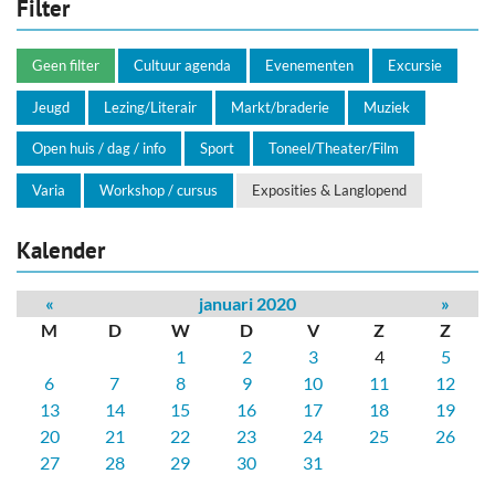
Filter
Geen filter
Cultuur agenda
Evenementen
Excursie
Jeugd
Lezing/Literair
Markt/braderie
Muziek
Open huis / dag / info
Sport
Toneel/Theater/Film
Varia
Workshop / cursus
Exposities & Langlopend
Kalender
«
januari 2020
»
M
D
W
D
V
Z
Z
1
2
3
4
5
6
7
8
9
10
11
12
13
14
15
16
17
18
19
20
21
22
23
24
25
26
27
28
29
30
31