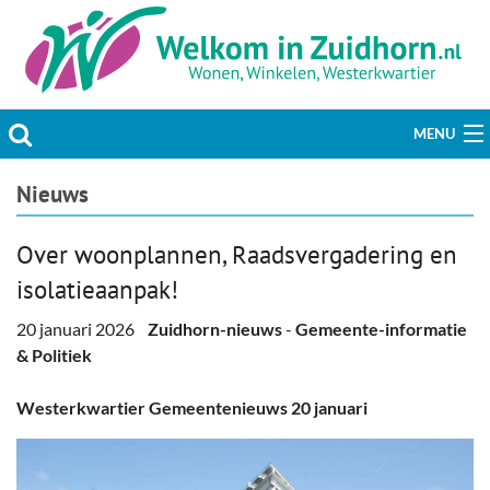
MENU
Actueel
Nieuws
Hobby & Vrije tijd
Over woonplannen, Raadsvergadering en
isolatieaanpak!
Welzijn & Maatschappij
20 januari 2026
Zuidhorn-nieuws
-
Gemeente-informatie
Bedrijven
& Politiek
Prikbord & Aanbiedingen
Westerkwartier Gemeentenieuws 20 januari
Plaats bericht