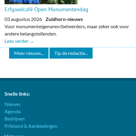
Erfgoedcafé Open Monumentendag
03 augustus 2026
Zuidhorn-nieuws
Voor monumenteigenaren/beheerders, maar zeker ook voor
andere belangstellenden.
Lees verder →
Meer nieuws...
Tip de redactie...
Snelle links:
Nieuws
Agenda
Bedrijven
Prikbord & Aanbiedingen