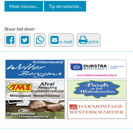
Meer nieuws...
Tip de redactie...
Stuur het door:
e-mail
print