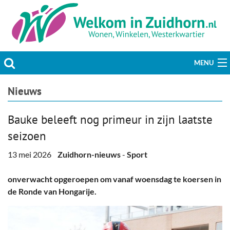
MENU
Actueel
Nieuws
Hobby & Vrije tijd
Bauke beleeft nog primeur in zijn laatste
seizoen
Welzijn & Maatschappij
13 mei 2026
Zuidhorn-nieuws
-
Sport
Bedrijven
onverwacht opgeroepen om vanaf woensdag te koersen in
Prikbord & Aanbiedingen
de Ronde van Hongarije.
Plaats bericht