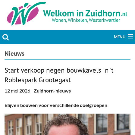
MENU
Actueel
Nieuws
Hobby & Vrije tijd
Start verkoop negen bouwkavels in ’t
Roblespark Grootegast
Welzijn & Maatschappij
12 mei 2026
Zuidhorn-nieuws
Bedrijven
Blijven bouwen voor verschillende doelgroepen
Prikbord & Aanbiedingen
Plaats bericht