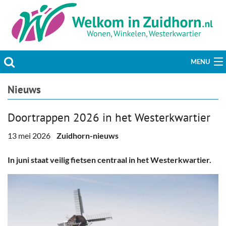
MENU
Actueel
Nieuws
Hobby & Vrije tijd
Doortrappen 2026 in het Westerkwartier
Welzijn & Maatschappij
13 mei 2026
Zuidhorn-nieuws
Bedrijven
In juni staat veilig fietsen centraal in het Westerkwartier.
Prikbord & Aanbiedingen
Plaats bericht